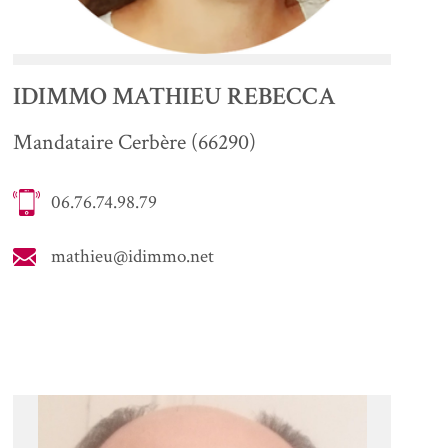
IDIMMO MATHIEU REBECCA
Mandataire Cerbère (66290)
06.76.74.98.79
mathieu@idimmo.net