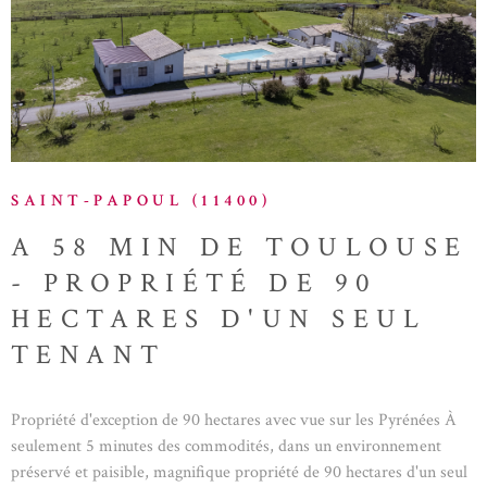
VOIR LE BIEN
SAINT-PAPOUL (11400)
A 58 MIN DE TOULOUSE
- PROPRIÉTÉ DE 90
HECTARES D'UN SEUL
TENANT
Propriété d'exception de 90 hectares avec vue sur les Pyrénées À
seulement 5 minutes des commodités, dans un environnement
préservé et paisible, magnifique propriété de 90 hectares d'un seul