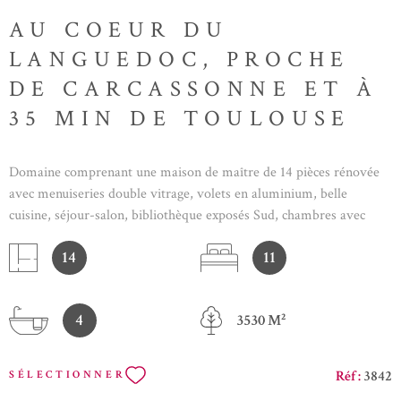
AU COEUR DU
LANGUEDOC, PROCHE
DE CARCASSONNE ET À
35 MIN DE TOULOUSE
Domaine comprenant une maison de maître de 14 pièces rénovée
avec menuiseries double vitrage, volets en aluminium, belle
cuisine, séjour-salon, bibliothèque exposés Sud, chambres avec
salle de bains en rez-de-chaussée, 3 pigeonniers, 1 salle de réception
14
11
de 100 m2, écurie, garages et dépendances, sur un terrain paysagé
de 3530 m2 comprenant des arbres centenaires, un bosquet,
piscine. Maison en bon état, avec plusieurs entrées permettant la
4
3530 M²
location saisonnière ou le logement de plusieurs familles. Piscine
9x4 chauffée et couverte. Située au calme, vue sur les Pyrénées, à 5
min de toutes les commodités - gare-péage, 20 min de l'aéroport
Réf :
3842
SÉLECTIONNER
de Carcassonne, 35 min de Toulouse. Zone soumise à une