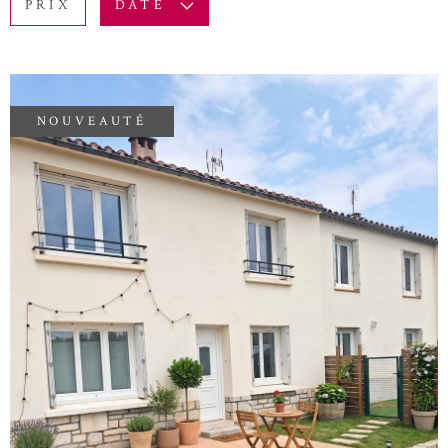
PRIX
DATE
BUDGET
ACTUALITÉ
Surface
BLOG
SURFACE
Pièces
NOUVEAUTÉ
PIÈCES
RÉFÉRENCE
CRITÈRES SUPPLÉMENTAIRES
Piscine
Parking
Terrasse
RECHERCHER
VOIR LE BIEN