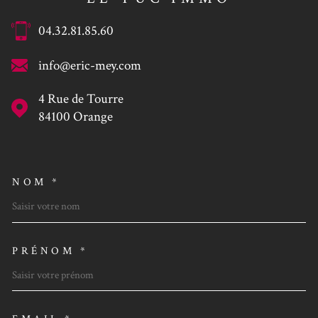
04.32.81.85.60
info@eric-mey.com
4 Rue de Tourre
84100
Orange
NOM *
TRAD_MELTEM_VOSCOORDO
PRÉNOM *