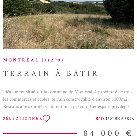
VOIR LE BIEN
MONTRÉAL (11290)
TERRAIN À BÂTIR
Idéalement situé sur la commune de Montréal, à proximité de tous
les commerces et écoles, terrain constructible d'environ 3000m2.
Réseaux à proximité, viabilisation à prévoir. Cet espace privilégié
se distingue par son emplacement exceptionnel au cœur du village,
Réf :
TUCBRA3846
SÉLECTIONNER
offrant une perspective remarquable sur les Pyrénées. N'hésitez pas
à me contacter pour obtenir de plus amples informations sur cette
84 000 €
opportunité unique.