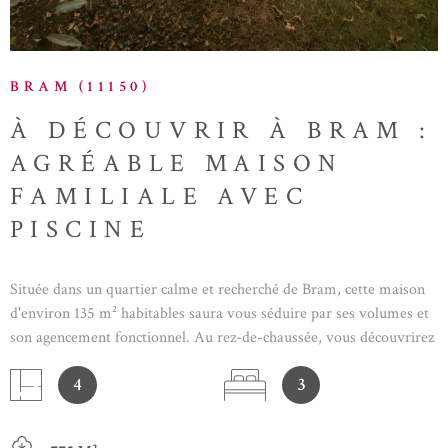
BRAM (11150)
À DÉCOUVRIR À BRAM :
AGRÉABLE MAISON
FAMILIALE AVEC
PISCINE
Située dans un quartier calme et recherché de Bram, cette maison
d'environ 135 m² habitables saura vous séduire par ses volumes et
son agencement fonctionnel. Au rez-de-chaussée, vous découvrirez
une belle pièce de vie lumineuse, une cuisine indépendante
4
3
entièrement fonctionnelle, ainsi qu'une suite parentale comprenant
un dressing et une salle d'eau, offrant un véritable espace de
confort. À l'étage, l'espace nuit se compose de deux chambres d'une