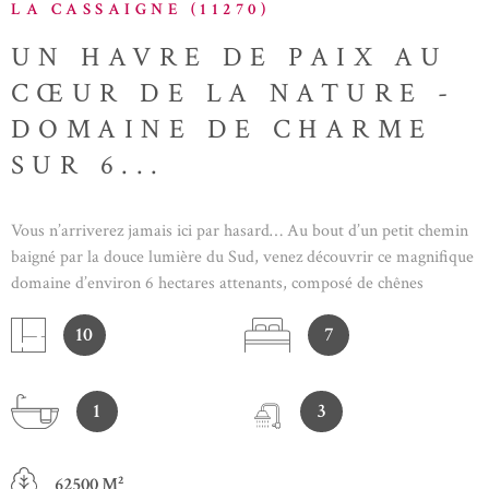
LA CASSAIGNE (11270)
UN HAVRE DE PAIX AU
CŒUR DE LA NATURE -
DOMAINE DE CHARME
SUR 6...
Vous n’arriverez jamais ici par hasard… Au bout d’un petit chemin
baigné par la douce lumière du Sud, venez découvrir ce magnifique
domaine d’environ 6 hectares attenants, composé de chênes
truffiers, de sentiers bucoliques et d’une nature préservée, loin du
10
7
tumulte de la ville. Ici, le temps ralentit. On respire, on se
ressource, on partage de précieux moments en famille ou entre
amis… Un véritable havre de paix où chaque saison dévoile son
1
3
charme. La maison principale offre environ 291 m² habitables et
séduit par ses volumes généreux et son authenticité. Un logement
indépendant d’environ 68 m² complète l’ensemble : idéal pour
62500 M²