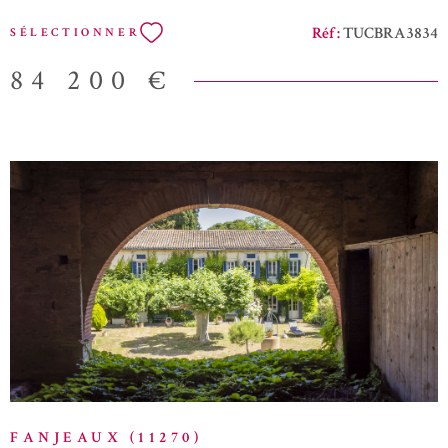
légale de débroussaillement. Les informations sur les risques
Réf :
TUCBRA3834
SÉLECTIONNER
auxquels ce bien est exposé sont disponibles sur le site Géorisques
84 200 €
VOIR LE BIEN
FANJEAUX (11270)