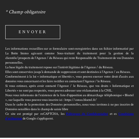
* Champ obligatoire
ENVOYER
Les informations recueillies sur ce formulaire sont enregistrées dans un fichier informatisé par
La Boite Immo agissant comme Sous-traitant du traitement pour la gestion de la
clientèle/prospects de l'Agence / du Réseau qui reste Responsable du Traitement de vos Données
personnelles.
La base légale du traitement repose sur l’intérêt légitime de l'Agence / du Réseau.
Elles sont conservées jusqu'à demande de suppression et sont destinées à l'Agence / au Réseau.
Conformément à la loi « informatique et libertés », vous pouvez exercer votre droit d'accès aux
données vous concernant et les faire rectifier en contactant l'Agence / le Réseau.
Si vous estimez, après avoir contacté l'Agence / le Réseau, que vos droits « Informatique et
Libertés » ne sont pas respectés, vous pouvez adresser une réclamation à la CNIL.
Nous vous informons de l’existence de la liste d'opposition au démarchage téléphonique « Bloctel
», sur laquelle vous pouvez vous inscrire ici : https://conso.bloctel.fr/
Dans le cadre de la protection des Données personnelles, nous vous invitons à ne pas inscrire de
Données sensibles dans le champ de saisie libre
Ce site est protégé par reCAPTCHA, les
Politiques de Confidentialité
et es
Conditions
d'utilisation
de Google s'appliquent.