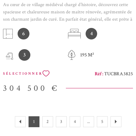
Au cœur de ce village médiéval chargé d’histoire, découvrez cette
spacieuse et chaleureuse maison de maître rénovée, agrémentée de
son charmant jardin de curé. En parfait état général, elle est prête à
vous accueillir immédiatement. Développant plus de 230 m²
6
4
habitables, la propriété offre un vaste salon/salle à manger
d’environ 51 m², une cuisine équipée de 20 m², une suite parentale
d’environ 23 m², ainsi que trois autres chambres de 26, 26 et 23
3
195 M²
m². Vous y trouverez également trois salles d’eau, un dressing, une
cave à vin et un garage de 27 m². Bien isolée avec une excellente
Diagnostique Performance Energétique. La rénovation, réalisée
Réf :
TUCBRA3825
SÉLECTIONNER
avec soin et des matériaux de qualité, a su préserver tout le charme
de l’ancien : poutres et pierres apparentes, colombages et élégantes
304 500 €
cheminées en marbre. Témoin des grands bouleversements du
XIIIe siècle, notamment du passage de Saint Dominique, le village
préservé de Fanjeaux fait encore résonner son riche passé
médiéval. Des anciennes halles jusqu’au panorama du Seignadou,
venez à la découverte de l’histoire cathare et laissez-vous
1
2
3
4
...
5
imprégner par la spiritualité du berceau de l’Ordre dominicain.
Zone soumise à une obligation légale de débroussaillement. Les