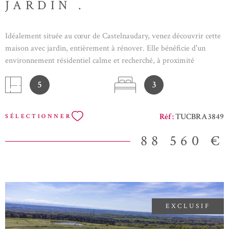
JARDIN .
Idéalement située au cœur de Castelnaudary, venez découvrir cette
maison avec jardin, entièrement à rénover. Elle bénéficie d'un
environnement résidentiel calme et recherché, à proximité
immédiate du centre-ville et de toutes les commodités. La
5
3
distribution intérieure se compose comme suit : une entrée séparée
; un salon ; une cuisine indépendante. À l'étage, vous trouverez
deux chambres. Depuis la seconde chambre, un accès mène au
Réf :
TUCBRA3849
SÉLECTIONNER
deuxième étage, où se situent une troisième chambre avec un coin
toilette ainsi qu'un grenier mansardé aménageable. Elle dispose de
88 560 €
parquets en bois à l'étage et de menuiseries en simple vitrage. Des
travaux de rénovation sont à prévoir, offrant un beau potentiel
d'aménagement pour un projet de résidence principale ou
d'investissement.
EXCLUSIF