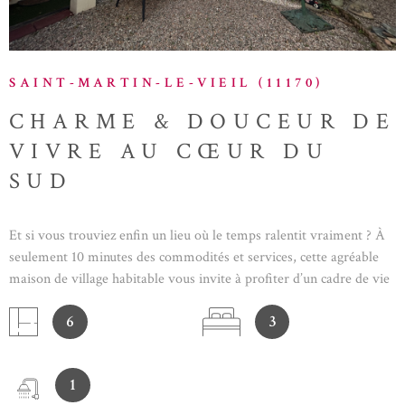
SAINT-MARTIN-LE-VIEIL (11170)
CHARME & DOUCEUR DE
VIVRE AU CŒUR DU
SUD
Et si vous trouviez enfin un lieu où le temps ralentit vraiment ? À
seulement 10 minutes des commodités et services, cette agréable
maison de village habitable vous invite à profiter d’un cadre de vie
chaleureux et authentique. Fonctionnelle et lumineuse, elle se
6
3
compose de 3 chambres, d’un bureau idéal pour le télétravail, d’une
cuisine indépendante ainsi que d’un bel espace extérieur pour
savourer les belles journées du Sud avec un atelier attenant. Élevée
1
sur un étage, elle offre également le confort d’un poêle à granulés