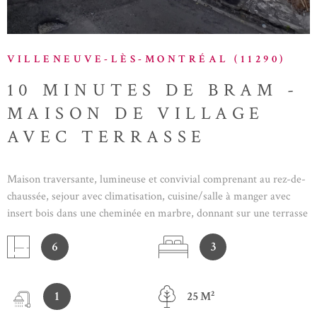
VILLENEUVE-LÈS-MONTRÉAL (11290)
10 MINUTES DE BRAM -
MAISON DE VILLAGE
AVEC TERRASSE
Maison traversante, lumineuse et convivial comprenant au rez-de-
chaussée, sejour avec climatisation, cuisine/salle à manger avec
insert bois dans une cheminée en marbre, donnant sur une terrasse
d'environ 25m², buanderie avec WC et débarras. A l'étage, 3
6
3
chambres dont une avec dressing et deux avec cheminées en
marbres, plus salle d'eau avec douche, WC et lavabo. Grenier en
partie amenagéable. Parfaitement habitable dans un premier
1
25 M²
temps, avec les rafraichissements à prévoir pour mettre cette
maison au conforts et goût du jour. Zone soumise à une obligation