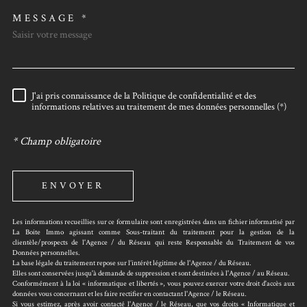
MESSAGE *
J'ai pris connaissance de la Politique de confidentialité et des
RÈGLEMENTATION
informations relatives au traitement de mes données personnelles (*)
* Champ obligatoire
ENVOYER
Les informations recueillies sur ce formulaire sont enregistrées dans un fichier informatisé par
La Boite Immo agissant comme Sous-traitant du traitement pour la gestion de la
clientèle/prospects de l'Agence / du Réseau qui reste Responsable du Traitement de vos
Données personnelles.
La base légale du traitement repose sur l’intérêt légitime de l'Agence / du Réseau.
Elles sont conservées jusqu'à demande de suppression et sont destinées à l'Agence / au Réseau.
Conformément à la loi « informatique et libertés », vous pouvez exercer votre droit d'accès aux
données vous concernant et les faire rectifier en contactant l'Agence / le Réseau.
Si vous estimez, après avoir contacté l'Agence / le Réseau, que vos droits « Informatique et