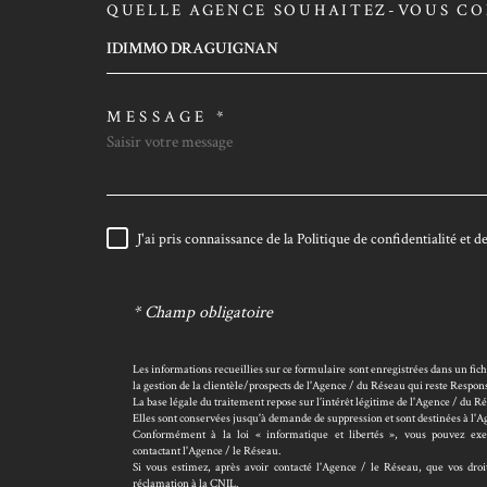
QUELLE AGENCE SOUHAITEZ-VOUS CO
TRAD_MELTEM_VORE
IDIMMO DRAGUIGNAN
MESSAGE *
J'ai pris connaissance de la Politique de confidentialité et
RÈGLEMENTATION
* Champ obligatoire
Les informations recueillies sur ce formulaire sont enregistrées dans un fi
la gestion de la clientèle/prospects de l'Agence / du Réseau qui reste Resp
La base légale du traitement repose sur l’intérêt légitime de l'Agence / du R
Elles sont conservées jusqu'à demande de suppression et sont destinées à l'
Conformément à la loi « informatique et libertés », vous pouvez exerc
contactant l'Agence / le Réseau.
Si vous estimez, après avoir contacté l'Agence / le Réseau, que vos dro
réclamation à la CNIL.