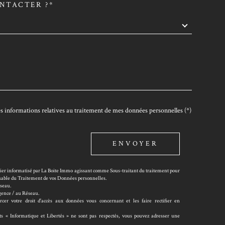
NTACTER ?*
DEMANDE
 des informations relatives au traitement de mes données personnelles (*)
ENVOYER
chier informatisé par La Boite Immo agissant comme Sous-traitant du traitement pour
onsable du Traitement de vos Données personnelles.
éseau.
Agence / au Réseau.
er votre droit d'accès aux données vous concernant et les faire rectifier en
its « Informatique et Libertés » ne sont pas respectés, vous pouvez adresser une