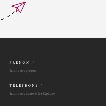
PRÉNOM *
OORDONNEES
TÉLÉPHONE *