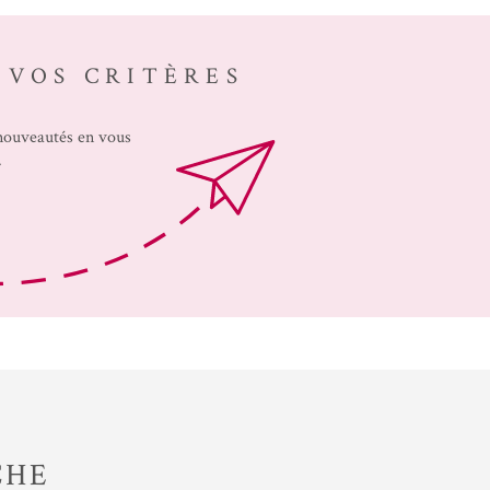
ACHETER A
L'INTERNAT
 VOS CRITÈRES
ACTUALITÉS
 nouveautés en vous
BLOG
.
CHE