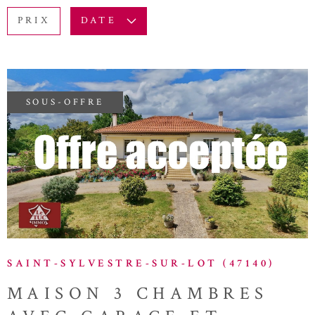
BUDGET
ACTUALITÉ
PRIX
DATE
Surface
BLOG
SURFACE
Pièces
PIÈCES
SOUS-OFFRE
RÉFÉRENCE
VOIR LE BIEN
CRITÈRES SUPPLÉMENTAIRES
Piscine
Parking
Terrasse
RECHERCHER
SAINT-SYLVESTRE-SUR-LOT (47140)
MAISON 3 CHAMBRES