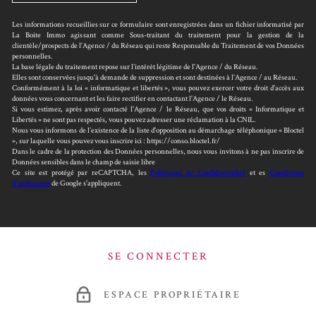
Les informations recueillies sur ce formulaire sont enregistrées dans un fichier informatisé par
La Boite Immo agissant comme Sous-traitant du traitement pour la gestion de la
clientèle/prospects de l'Agence / du Réseau qui reste Responsable du Traitement de vos Données
personnelles.
La base légale du traitement repose sur l’intérêt légitime de l'Agence / du Réseau.
Elles sont conservées jusqu'à demande de suppression et sont destinées à l'Agence / au Réseau.
Conformément à la loi « informatique et libertés », vous pouvez exercer votre droit d'accès aux
données vous concernant et les faire rectifier en contactant l'Agence / le Réseau.
Si vous estimez, après avoir contacté l'Agence / le Réseau, que vos droits « Informatique et
Libertés » ne sont pas respectés, vous pouvez adresser une réclamation à la CNIL.
Nous vous informons de l’existence de la liste d'opposition au démarchage téléphonique « Bloctel
», sur laquelle vous pouvez vous inscrire ici : https://conso.bloctel.fr/
Dans le cadre de la protection des Données personnelles, nous vous invitons à ne pas inscrire de
Données sensibles dans le champ de saisie libre
Ce site est protégé par reCAPTCHA, les
Politiques de Confidentialité
et es
Conditions
d'utilisation
de Google s'appliquent.
SE CONNECTER
ESPACE PROPRIÉTAIRE