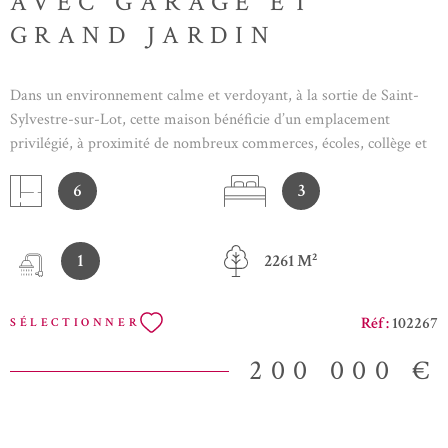
AVEC GARAGE ET
GRAND JARDIN
Dans un environnement calme et verdoyant, à la sortie de Saint-
Sylvestre-sur-Lot, cette maison bénéficie d’un emplacement
privilégié, à proximité de nombreux commerces, écoles, collège et
hôpital accessibles en seulement 10 minutes. Idéalement située
6
3
entre Villeneuve-sur-Lot et Fumel, elle offre un cadre de vie
agréable alliant confort et praticité. Construite dans les années
1970, cette maison a fait l’objet d’une rénovation énergétique
1
2261 M²
complète, garantissant de belles performances et un confort
optimal au quotidien. Une maison fonctionnelle et lumineuse
L’habitation principale se compose de : Une agréable terrasse
Réf :
102267
SÉLECTIONNER
donnant sur le jardin, partiellement couverte et équipée d’un store
banne manuel. Une entrée avec couloir desservant les différentes
200 000 €
pièces, un spacieux séjour de 31,60 m² agrémenté d’un insert à bois,
une cuisine indépendante moderne de 12,47 m², un bureau ou
dressing de 8 m² selon vos besoins, Deux chambres avec placards