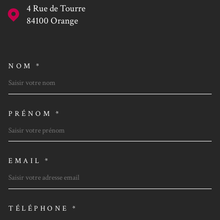
4 Rue de Tourre
84100
Orange
NOM *
TRAD_MELTEM_VOSCOORDO
PRÉNOM *
EMAIL *
TÉLÉPHONE *