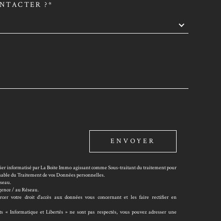
NTACTER ?*
DEMANDE
ENVOYER
chier informatisé par La Boite Immo agissant comme Sous-traitant du traitement pour
onsable du Traitement de vos Données personnelles.
éseau.
Agence / au Réseau.
er votre droit d'accès aux données vous concernant et les faire rectifier en
its « Informatique et Libertés » ne sont pas respectés, vous pouvez adresser une