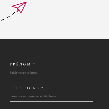
PRÉNOM *
OORDONNEES
TÉLÉPHONE *