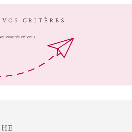
ACHETER A
L'INTERNAT
 VOS CRITÈRES
ACTUALITÉS
 nouveautés en vous
BLOG
.
CHE