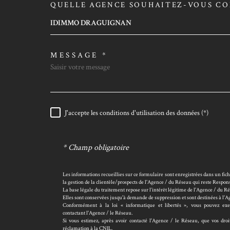
QUELLE AGENCE SOUHAITEZ-VOUS CO
TRAD_MELTEM_VORE
IDIMMO DRAGUIGNAN
MESSAGE *
J'accepte les conditions d'utilisation des données (*)
RÈGLEMENTATION
* Champ obligatoire
Les informations recueillies sur ce formulaire sont enregistrées dans un fi
la gestion de la clientèle/prospects de l'Agence / du Réseau qui reste Resp
La base légale du traitement repose sur l’intérêt légitime de l'Agence / du R
Elles sont conservées jusqu'à demande de suppression et sont destinées à l'
Conformément à la loi « informatique et libertés », vous pouvez exerc
contactant l'Agence / le Réseau.
Si vous estimez, après avoir contacté l'Agence / le Réseau, que vos dro
réclamation à la CNIL.