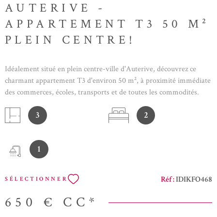
AUTERIVE -
APPARTEMENT T3 50 M²
PLEIN CENTRE!
Idéalement situé en plein centre-ville d'Auterive, découvrez ce
charmant appartement T3 d'environ 50 m², à proximité immédiate
des commerces, écoles, transports et de toutes les commodités.
L'appartement se compose d'une pièce de vie lumineuse avec
3
2
cuisine, de deux chambres, d'une salle d'eau ainsi que de WC.
Fonctionnel et agréable à vivre, ce logement est idéal pour un
couple, une petite famille ou des colocataires recherchant un cadre
1
de vie pratique en centre-ville. DISPONIBLE AU 1ER
SEPTEMBRE L' Agence IDIMMO, l'Agence qu'il vous faut! Votre
agence immobilière se spécialise dans le droit immobilier. Vous
Réf :
IDIKFO468
SÉLECTIONNER
souhaitez rédiger un compromis de vente pour votre bien
immobilier ou votre commerce, vous avez une question en droit de
650 €
CC*
la construction ? Droit de la copropriété ? Droit des baux ?