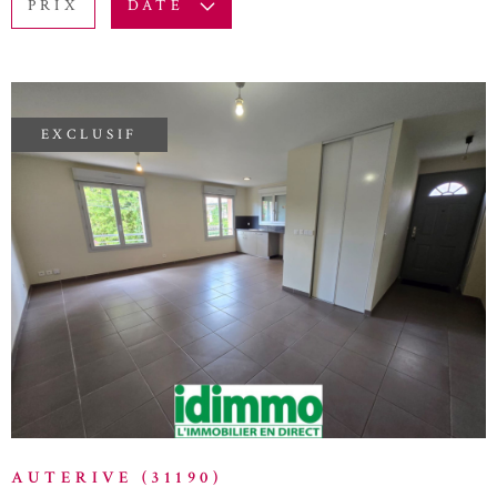
PRIX
DATE
BUDGET
ACTUALITÉ
Surface
BLOG
SURFACE
Pièces
EXCLUSIF
PIÈCES
RÉFÉRENCE
VOIR LE BIEN
CRITÈRES SUPPLÉMENTAIRES
Piscine
Parking
Terrasse
RECHERCHER
AUTERIVE (31190)