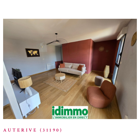
proximité immédiate des commerces, services et transports.
Disponible à compter du 13 septembre 2026. Option garage : un
garage situé au rez-de-chaussée de l'immeuble pourra également
être loué à partir du mois de novembre pour un montant
supplémentaire de 80 € par mois , offrant une solution pratique
de stationnement ou de stockage en centre-ville. Pour tout
renseignement complémentaire ou demande de visite, n'hésitez pas
à nous contacter.
VOIR LE BIEN
AUTERIVE (31190)