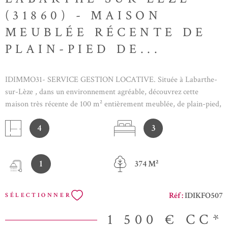
(31860) - MAISON
MEUBLÉE RÉCENTE DE
PLAIN-PIED DE...
IDIMMO31- SERVICE GESTION LOCATIVE. Située à Labarthe-
sur-Lèze , dans un environnement agréable, découvrez cette
maison très récente de 100 m² entièrement meublée, de plain-pied,
offrant confort et modernité (maison très économique et bien
4
3
classée!). Elle se compose de : Un grand salon / séjour lumineux
Une cuisine équipée et aménagée, ouverte sur le séjour 3 chambres
Une salle d’eau WC séparés À l’extérieur, vous profiterez d’un joli
1
374 M²
jardin avec terrasse et pergolas, idéal pour les beaux jours. Un
garage complète le bien pour le stationnement. Confort assuré
grâce au chauffage électrique et à la pompe à chaleur air/air.
Réf :
IDIKFO507
SÉLECTIONNER
Maison fonctionnelle, moderne et agréable à vivre, idéale pour une
famille ou bail MOBILITÉ
1 500 €
CC*