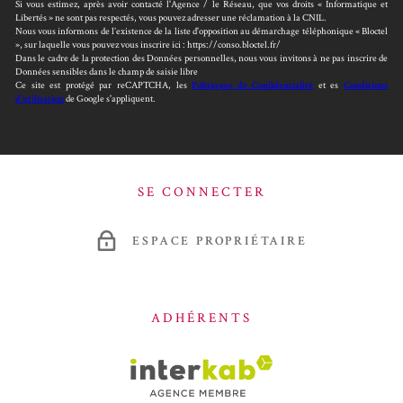
Si vous estimez, après avoir contacté l'Agence / le Réseau, que vos droits « Informatique et
Libertés » ne sont pas respectés, vous pouvez adresser une réclamation à la CNIL.
Nous vous informons de l’existence de la liste d'opposition au démarchage téléphonique « Bloctel
», sur laquelle vous pouvez vous inscrire ici : https://conso.bloctel.fr/
Dans le cadre de la protection des Données personnelles, nous vous invitons à ne pas inscrire de
Données sensibles dans le champ de saisie libre
Ce site est protégé par reCAPTCHA, les
Politiques de Confidentialité
et es
Conditions
d'utilisation
de Google s'appliquent.
SE CONNECTER
ESPACE PROPRIÉTAIRE
ADHÉRENTS