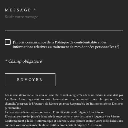
MESSAGE *
J'ai pris connaissance de la Politique de confidentialité et des
RÈGLEMENTATION
informations relatives au traitement de mes données personnelles (*)
* Champ obligatoire
ENVOYER
Les informations recueillies sur ce formulaire sont enregistrées dans un fichier informatisé par
La Boite Immo agissant comme Sous-traitant du traitement pour la gestion de la
clientèle/prospects de l'Agence / du Réseau qui reste Responsable du Traitement de vos Données
personnelles.
La base légale du traitement repose sur l’intérêt légitime de l'Agence / du Réseau.
Elles sont conservées jusqu'à demande de suppression et sont destinées à l'Agence / au Réseau.
Conformément à la loi « informatique et libertés », vous pouvez exercer votre droit d'accès aux
données vous concernant et les faire rectifier en contactant l'Agence / le Réseau.