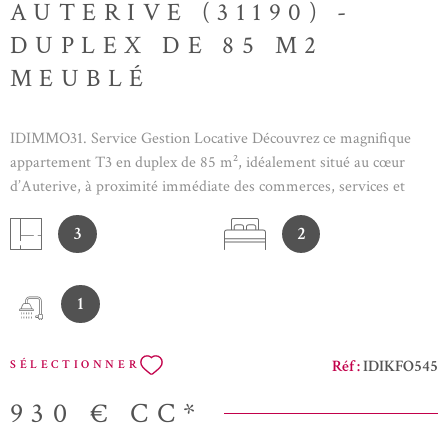
AUTERIVE (31190) -
DUPLEX DE 85 M2
MEUBLÉ
IDIMMO31. Service Gestion Locative Découvrez ce magnifique
appartement T3 en duplex de 85 m², idéalement situé au cœur
d’Auterive, à proximité immédiate des commerces, services et
transports. Entièrement rénové avec soin, ce bien séduit par ses
3
2
beaux volumes, sa luminosité exceptionnelle et son atmosphère à la
fois élégante, chaleureuse et moderne. Situé dans un immeuble
intimiste et sécurisé composé de seulement deux appartements, il
1
offre un cadre de vie privilégié. L’entrée se fait au premier étage.
Sur ce niveau vous retrouverez l'espace nuit. Cet espace comprend
deux chambres confortablement aménagées : Une chambre
Réf :
IDIKFO545
SÉLECTIONNER
parentale avec lit double de 160 cm et dressing. Une seconde
chambre équipée d’un lit de 140 cm et d’un dressing. À l’étage
930 €
CC*
supérieur, vous découvrirez une superbe pièce de vie de 45 m²