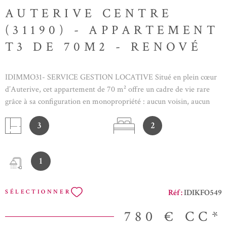
AUTERIVE CENTRE
(31190) - APPARTEMENT
T3 DE 70M2 - RENOVÉ
IDIMMO31- SERVICE GESTION LOCATIVE Situé en plein cœur
d’Auterive, cet appartement de 70 m² offre un cadre de vie rare
grâce à sa configuration en monopropriété : aucun voisin, aucun
logement mitoyen, vous profitez d'une tranquillité exceptionnelle.
3
2
Au 1er étage, le logement se compose d'une entrée desservant une
grande pièce de vie lumineuse avec cuisine ouverte. La cuisine,
entièrement rénovée en 2023, est aménagée et équipée. Un cellier
1
complète cet espace de vie fonctionnel. L'appartement bénéficie
d'une climatisation réversible dans la pièce principale ainsi que d'un
second système permettant de desservir l'espace nuit. La partie nuit
Réf :
IDIKFO549
SÉLECTIONNER
comprend deux chambres avec placards intégrés, un WC séparé et
une salle d'eau. Récemment rénové, ce logement allie confort
780 €
CC*
moderne, prestations de qualité et emplacement privilégié à