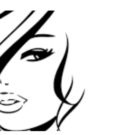
 pour plus d'informations et pour planifier une visite. Ne
er cette chance de faire de votre rêve une réalité ! PRIX : 190
es inclus charge vendeur Réf MBR851299
IR LE BIEN