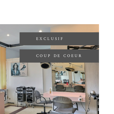
x ? Immobilier d’Entreprise ? Baux commerciaux ? Assistance
? Titulaire d’une licence en droit immobilier, nous devenons
ans le domaine, pour vous proposer une solution juridique
éhensible. Bientôt visible au 1 route de Toulouse à Auterive
EXCLUSIF
COUP DE COEUR
IR LE BIEN