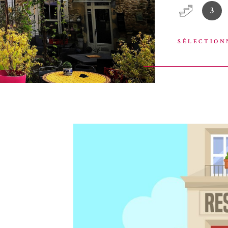
3
terrasse de 60 c
couverts essent
domination Prov
SÉLECTION
vous permettra 
L'établissement
130 m2 (1 pièce
Renseignements 
PERNELET Tél :
sur les risques 
Géorisques