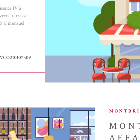
icence IV à
VO
erts, terrasse
000 € mensuel
tions sur les
 site
e barème est
PRIX : 85 000 €
VCO210107309
MONTBRI
MON
AFFA