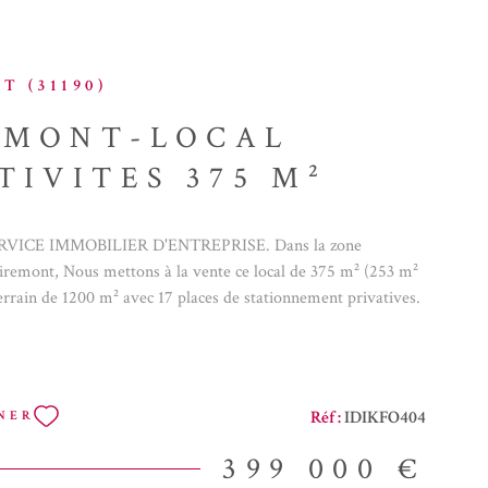
 (31190)
EMONT-LOCAL
TIVITES 375 M²
VICE IMMOBILIER D'ENTREPRISE. Dans la zone
iremont, Nous mettons à la vente ce local de 375 m² (253 m²
terrain de 1200 m² avec 17 places de stationnement privatives.
e d'une grande hauteur sous plafond, isolé, avec bureaux et
age. Il se compose de 4 cellules avec porte de garage grande
isés et mezzanines bureau, qu'il est possible de louer en
que cellule. Nous avons déjà une clientèle désireuse de
Réf :
IDIKFO404
NER
le secteur en location. L'espace bureau, d'une surface de 180 m²
ivisible. Votre agence immobilière se spécialise dans le droit
399 000 €
problème en droit de la construction? Droit de la copropriété