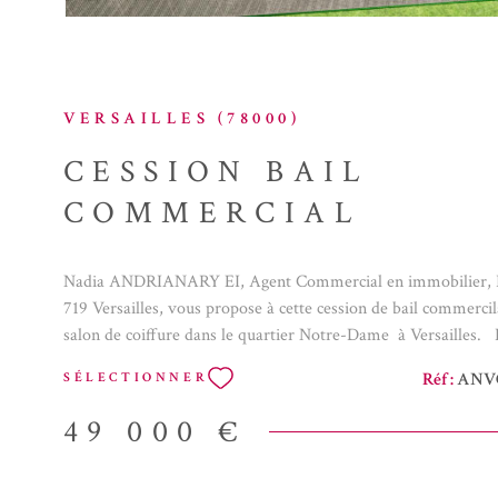
VERSAILLES (78000)
CESSION BAIL
COMMERCIAL
Nadia ANDRIANARY EI, Agent Commercial en immobilier,
719 Versailles, vous propose à cette cession de bail commerci
salon de coiffure dans le quartier Notre-Dame à Versailles.
vitrine en façade de plus de 7 mètres, vous découvrirez un lo
Réf :
ANVC
SÉLECTIONNER
environ, comprenant une grande pièce principale équipée de 3
fauteuils et d'un espace laboratoire pour préparation couleur
49 000 €
rajoute également une petite pièce pour soins esthétiques pos
chiffre d'affaire est en augmentation continue d'année en ann
personnel à reprendre, l'établissement est géré depuis plus de 