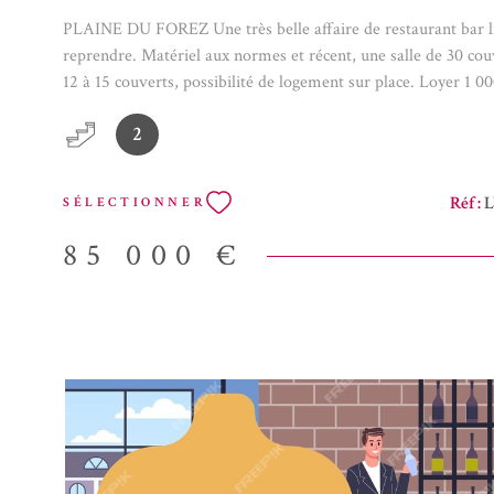
PLAINE DU FOREZ Une très belle affaire de restaurant bar l
reprendre. Matériel aux normes et récent, une salle de 30 couv
12 à 15 couverts, possibilité de logement sur place. Loyer 1 
taxe foncière inclue dans le bail Mentions légales: Les informa
2
risques auxquels les biens sont exposés sont disponibles sur le
Géorisques, les honoraires sont à la charge du vendeur, Notr
consultable sur notre site. Ce bien n'est pas en copropriété. 
Réf :
L
SÉLECTIONNER
honoraires charge vendeur Réf: 851304
85 000 €