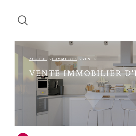
Aller
Aller
Aller
Aller
à
à
au
au
:
la
menu
contenu
recherche
principal
ACCUEIL
COMMERCES
VENTE
VENTE IMMOBILIER D'