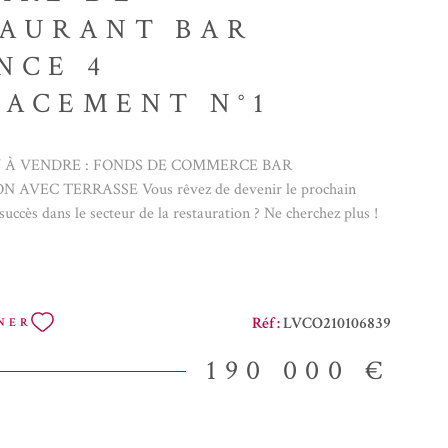
TAURANT BAR
NCE 4
ACEMENT N°1
 À VENDRE : FONDS DE COMMERCE BAR
AVEC TERRASSE Vous rêvez de devenir le prochain
succès dans le secteur de la restauration ? Ne cherchez plus !
vilégié : Situé dans un quartier animé, ce bar-restaurant est
é pour attirer une clientèle variée. Équipement complet : Bien
 fonctionner, vous n’aurez qu’à poser vos valises et
vir vos clients, dès le matin le bar est ouvert, service de
Réf :
LVCO210106839
NER
iquement le midi, 48 couverts. Grande terrasse de 55 places :
space extérieur pour créer une ambiance conviviale et
190 000 €
rfaite pour les premiers beaux jours. Opportunité à saisir :
un chef passionné ou un entrepreneur en herbe, ce fonds de
e occasion en or de réaliser vos ambitions. Contactez-nous