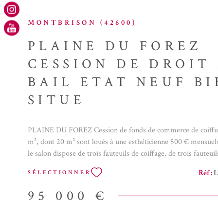
MONTBRISON (42600)
PLAINE DU FOREZ
CESSION DE DROIT
BAIL ETAT NEUF BI
SITUE
PLAINE DU FOREZ Cession de fonds de commerce de coiffure
m², dont 20 m² sont loués à une esthéticienne 500 € mensuels,
le salon dispose de trois fauteuils de coiffage, de trois fauteui
neufs pour les bacs et de deux fauteuils techniques. Pourrait 
Réf :
L
SÉLECTIONNER
deux coiffeurs. Aucun travaux à prévoir, belle affaire à repren
pérenne depuis 2006. Grandes vitrines, en plus de l'espace salo
95 000 €
offre un espace dressing, un coin cuisine, une buanderie et des
chauffage est une climatisation réversible, cumulus pour l'eau