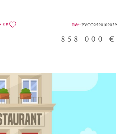
ouverts, et d'un chalet au style atypique (capacité environ 30
iellement en hiver), propose une cuisine varié à la nette
ençale. L'hôtel disposant de 5 chambres toutes climatisées
Réf :
PVCO2590109029
NER
une activité complémentaire à bonne rentabilité.
 dispose également d'un appartement de fonction d'environs
858 000 €
 à vivre, 2 chambres et 1 cuisine indépendante.
financier et orgabisation de visites EIRL Christian
 06.74.13.08.69 rsac avignon 421210816 Les informations
auxquels ce bien est exposé sont disponibles sur le site