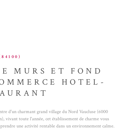
ACHETER A
L'INTERNAT
ACTUALITÉS
BLOG
84100)
E MURS ET FOND
COMMERCE HOTEL-
TAURANT
entre d'un charmant grand village du Nord Vaucluse (6000
n), vivant toute l'année, cet établissement de charme vous
eprendre une activité rentable dans un environnement calme.
'une capacité intérieur de 40 couverts , augmenté en été d'une