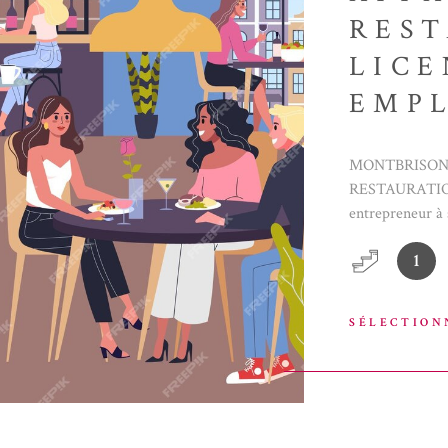
RES
LICE
EMPL
IEN
MONTBRISON
RESTAURATION 
entrepreneur à 
Emplacement pri
1
idéalement plac
équipé et prêt à
commencer à ser
SÉLECTION
restauration un
Profitez de l’e
accueillante, pa
Que vous soyez 
commerce est un