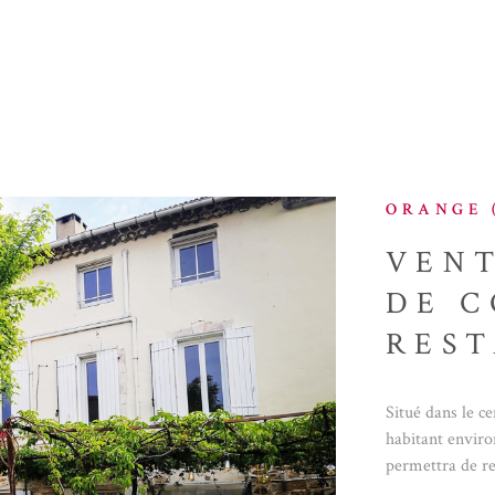
ORANGE (
VENT
DE 
RES
Situé dans le c
habitant enviro
IEN
permettra de r
Le restaurant d