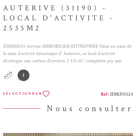
AUTERIVE (31190) -
LOCAL D'ACTIVITE -
2535M2
IDIMMO31-Service IMMOBILIER ENTREPRISE Situé au cœur de
la zone d’activité dynamique d' Auterive, ce local d’activité
développe une surface d’environ 2 535 m², complétée par une
mezzanine de 113 m², offrant des volumes fonctionnels et
1
modulables. Le bâtiment, en bon état général, se prête
parfaitement à une activité industrielle, artisanale ou logistique. Il
dispose de nombreux bureaux aménagés, permettant d’accueillir
Réf :
IDIKFO524
SÉLECTIONNER
confortablement les équipes administratives et opérationnelles
dans un cadre de travail structuré et agréable. Une salle de repos
Nous consulter
est également présente, apportant un espace dédié au bien-être du
personnel. L’ensemble est pensé pour allier efficacité et confort au
quotidien. À l’extérieur, plusieurs places de stationnement facilitent
l’accès et la circulation, tant pour les collaborateurs que pour les