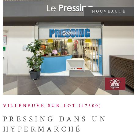
visiteurs ou les livraisons. Implanté dans un environnement
NOUVEAUTÉ
professionnel attractif et en plein essor, ce bien bénéficie d’une
excellente accessibilité et d’une visibilité intéressante au sein de la
zone Héméra, reconnue pour son dynamisme économique. Le local
peut être cloisonné et divisé pour diverses activités
VOIR LE BIEN
VILLENEUVE-SUR-LOT (47300)
PRESSING DANS UN
HYPERMARCHÉ