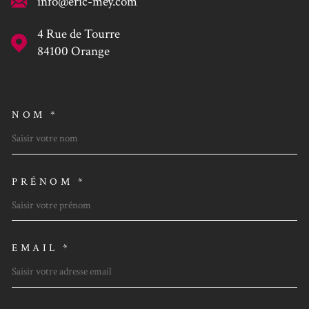
info@eric-mey.com
4 Rue de Tourre
84100
Orange
NOM *
TRAD_MELTEM_VOSCOORDO
PRÉNOM *
EMAIL *