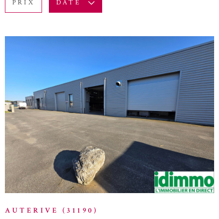
PRIX
DATE
BUDGET
ACTUALITÉ
Surface
BLOG
SURFACE
Pièces
PIÈCES
RÉFÉRENCE
VOIR LE BIEN
CRITÈRES SUPPLÉMENTAIRES
Piscine
Parking
Terrasse
RECHERCHER
AUTERIVE (31190)