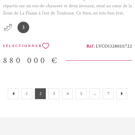
répartis sur un rez-de-chaussée et deux niveaux, situé au cœur de la
Zone de La Plaine à l’est de Toulouse. Ce bien, en très bon état,
offre des espaces modernes et fonctionnels, câblés et équipés en
3
climatisation réversible. Il dispose également de deux terrasses,
dont une offrant une vue exceptionnelle sur la Cité de l’Espace,
ainsi que de plusieurs places de stationnement privatives.
Réf :
LVCO13280111722
SÉLECTIONNER
Idéalement implanté dans un secteur dynamique et en pleine
expansion, ce local bénéficie d’un emplacement stratégique, à
880 000 €
proximité des grands axes et des transports, offrant visibilité et
praticité pour toute entreprise souhaitant s’implanter ou se
développer à Toulouse. Années de constructions : - RDC et R+1 :
2001 - Agrandissement R+1 : 2014 - R+2 : 2020 Périphérique :
sortie n° 17 "Lasbordes" et n°18 "Montaudran" Gare Matabiau : 11
1
2
3
4
5
...
7
min Aéroport : 17 min Ce local sera libre au printemps 2026. A
VOIR SANS TARDER! Annonce proposée par un agent
commercial