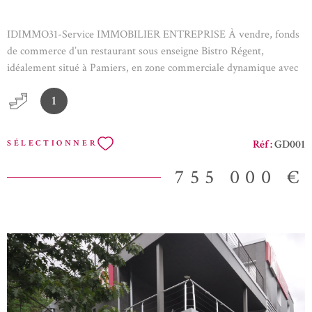
IDIMMO31-Service IMMOBILIER ENTREPRISE À vendre, fonds
de commerce d’un restaurant sous enseigne Bistro Régent,
idéalement situé à Pamiers, en zone commerciale dynamique avec
fort passage. L’établissement de 290m2 bénéficie d’une excellente
1
visibilité, d’un parking à proximité et d’une clientèle fidèle aussi
bien le midi que le soir. Le restaurant, en parfait état, dispose d’une
salle spacieuse et lumineuse pouvant accueillir 80 couverts, ainsi
Réf :
GD001
SÉLECTIONNER
qu’une terrasse aménagée de 60 couverts environ. Normes PMR.
Cuisine entièrement équipée aux normes, avec matériel récent et
755 000 €
entretenu. CA N-2: 1 094 071€, CA N-1: 1 071 607€ Le restaurant
affiche un chiffre d'affaires stable et solide sur les deux derniers
exercices, témoignant de la régularité de son activité. Atouts :
Emplacement stratégique, accès facile, établissement aux normes,
franchise reconnue, clientèle fidèle et diversifiée. Opportunité clé
en main pour professionnel souhaitant s’installer dans une ville en
plein essor. Votre agence immobilière se spécialise dans le droit
immobilier. Vous souhaitez rédiger un compromis de vente pour