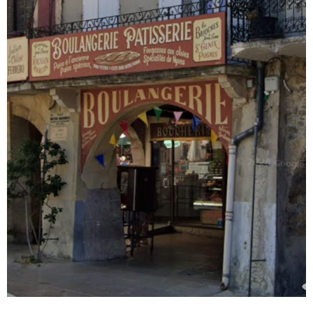
immatriculé au registre spécial des agents commerciaux (rsac) du
tribunal de commerce de Bobigny sous le numéro 511047870.
Honoraires agence charge vendeur. Les informations sur les risques
auxquels ce bien est exposé sont disponibles sur le site Géorisques
Annonce proposée par un agent commercial
VOIR LE BIEN