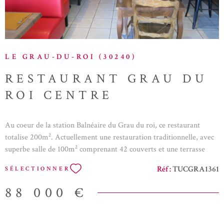
LE GRAU-DU-ROI (30240)
RESTAURANT GRAU DU
ROI CENTRE
Au coeur de la station Balnéaire du Grau du roi, ce restaurant
totalise 200m². Actuellement une restauration traditionnelle, avec
superbe salle de 100m² comprenant 42 couverts et une terrasse
pouvant accueillir 8 couverts. Un second espace à l'étage de 100m²
Réf :
TUCGRA1361
SÉLECTIONNER
avec une cuisine bien équipée avec notamment un four à pizza
neuf. Belle affaire à saisir avec une clientèle fidèle et satisafaite.
88 000 €
Beau Potentiel ! Contactez nous pour plus amples informatios au
06.24.44.60.44 Annonce proposée par un agent commercial