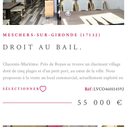
retraite. NON SOUMIS A DPE
MESCHERS-SUR-GIRONDE (17132)
DROIT AU BAIL.
Charente-Maritime. Près de Royan se trouve un charmant village
doté de cinq plages et d'un petit port, au cœur de la ville. Nous
proposons à la vente un local commercial, actuellement exploité en
tant que débit de boissons, petite restauration et vente à emporter.
Réf :
LVCO460114592
SÉLECTIONNER
L'établissement dispose d'une terrasse extérieure pouvant accueillir
20 personnes, ainsi que de 14 places à l'intérieur. L'emplacement
55 000 €
est particulièrement attrayant et peut être adapté à divers types de
commerces, tout en étant opérationnel dans son état actuel sans
nécessiter de travaux. Il s'agit d'une petite affaire agréable, avec un
droit d'entrée modeste. Les informations sur les risques auxquels