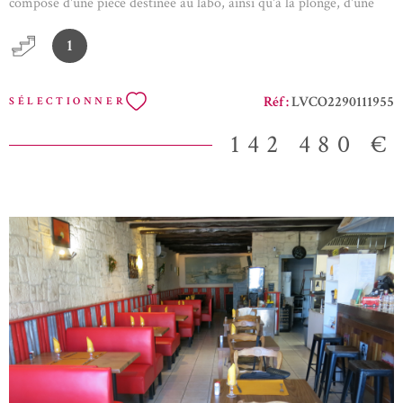
composé d'une pièce destinée au labo, ainsi qu'à la plonge, d'une
pièce pour la cuisson, d'un bureau avec sanitaires et d'un local de
1
stockage.Une terrasse de 40 m2 environ, permet l'installation de
tables et chaises pour la consomation sur place. affaire à
développer. Renseignements et consultation des bilans sur
Réf :
LVCO2290111955
SÉLECTIONNER
demande. Possibilité d'acquisition des murs.
142 480 €
VOIR LE BIEN