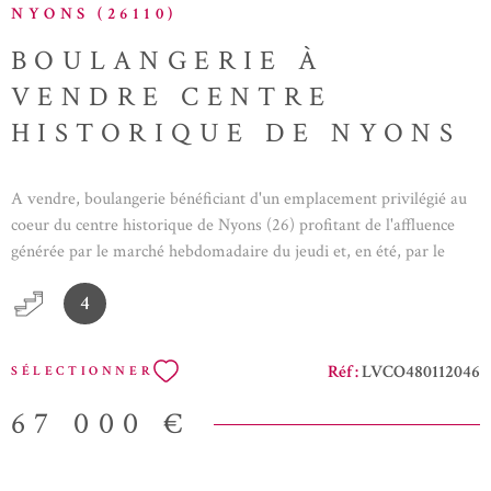
NYONS (26110)
BOULANGERIE À
VENDRE CENTRE
HISTORIQUE DE NYONS
A vendre, boulangerie bénéficiant d'un emplacement privilégié au
coeur du centre historique de Nyons (26) profitant de l'affluence
générée par le marché hebdomadaire du jeudi et, en été, par le
marché provençal du dimanche. Le local commercial offre une
4
superficie d'environ 37m² dispose de deux entrées et est complété
par un fournil en sous-sol équipé d'un four à gaz à six bouches,
d'une façonneuse, d'un pétrin, d'un mélangeur ainsi que d'un four à
Réf :
LVCO480112046
SÉLECTIONNER
pâtisserie. A l'étage, plusieurs pièces de stockage ainsi qu'une salle
d'eau. Le loyer est attractif. Vente pour cause de départ à la
67 000 €
retraite.