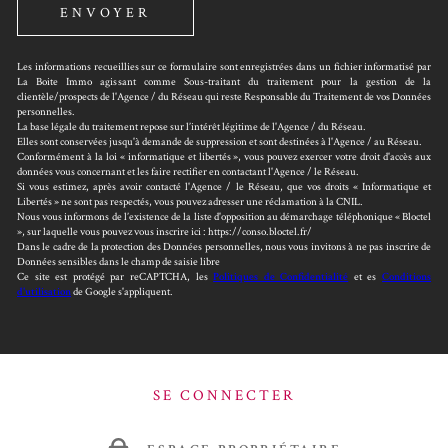
ENVOYER
Les informations recueillies sur ce formulaire sont enregistrées dans un fichier informatisé par
La Boite Immo agissant comme Sous-traitant du traitement pour la gestion de la
clientèle/prospects de l'Agence / du Réseau qui reste Responsable du Traitement de vos Données
personnelles.
La base légale du traitement repose sur l’intérêt légitime de l'Agence / du Réseau.
Elles sont conservées jusqu'à demande de suppression et sont destinées à l'Agence / au Réseau.
Conformément à la loi « informatique et libertés », vous pouvez exercer votre droit d'accès aux
données vous concernant et les faire rectifier en contactant l'Agence / le Réseau.
Si vous estimez, après avoir contacté l'Agence / le Réseau, que vos droits « Informatique et
Libertés » ne sont pas respectés, vous pouvez adresser une réclamation à la CNIL.
Nous vous informons de l’existence de la liste d'opposition au démarchage téléphonique « Bloctel
», sur laquelle vous pouvez vous inscrire ici : https://conso.bloctel.fr/
Dans le cadre de la protection des Données personnelles, nous vous invitons à ne pas inscrire de
Données sensibles dans le champ de saisie libre
Ce site est protégé par reCAPTCHA, les
Politiques de Confidentialité
et es
Conditions
d'utilisation
de Google s'appliquent.
SE CONNECTER