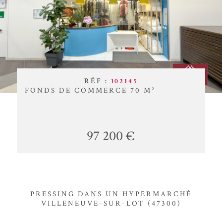
BUDGET
ACTUALITÉ
Surface
BLOG
SURFACE
Pièces
PIÈCES
RÉF :
102145
RÉFÉRENCE
FONDS DE COMMERCE 70 M²
CRITÈRES SUPPLÉMENTAIRES
97 200 €
Piscine
Parking
Terrasse
RECHERCHER
PRESSING DANS UN HYPERMARCHÉ
VILLENEUVE-SUR-LOT (47300)