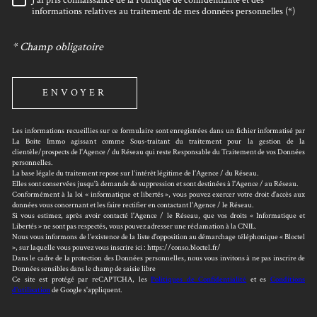
J'ai pris connaissance de la Politique de confidentialité et des
RÈGLEMENTATION
informations relatives au traitement de mes données personnelles (*)
* Champ obligatoire
ENVOYER
Les informations recueillies sur ce formulaire sont enregistrées dans un fichier informatisé par
La Boite Immo agissant comme Sous-traitant du traitement pour la gestion de la
clientèle/prospects de l'Agence / du Réseau qui reste Responsable du Traitement de vos Données
personnelles.
La base légale du traitement repose sur l’intérêt légitime de l'Agence / du Réseau.
Elles sont conservées jusqu'à demande de suppression et sont destinées à l'Agence / au Réseau.
Conformément à la loi « informatique et libertés », vous pouvez exercer votre droit d'accès aux
données vous concernant et les faire rectifier en contactant l'Agence / le Réseau.
Si vous estimez, après avoir contacté l'Agence / le Réseau, que vos droits « Informatique et
Libertés » ne sont pas respectés, vous pouvez adresser une réclamation à la CNIL.
Nous vous informons de l’existence de la liste d'opposition au démarchage téléphonique « Bloctel
», sur laquelle vous pouvez vous inscrire ici : https://conso.bloctel.fr/
Dans le cadre de la protection des Données personnelles, nous vous invitons à ne pas inscrire de
Données sensibles dans le champ de saisie libre
Ce site est protégé par reCAPTCHA, les
Politiques de Confidentialité
et es
Conditions
d'utilisation
de Google s'appliquent.