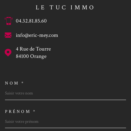
LE TUC IMMO
04.32.81.85.60
info@eric-mey.com
4 Rue de Tourre
84100
Orange
NOM *
TRAD_MELTEM_VOSCOORDO
PRÉNOM *