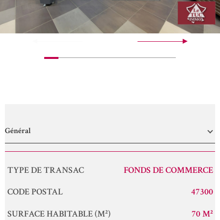
Général
Caractérisque
Valeurs
TYPE DE TRANSAC
FONDS DE COMMERCE
CODE POSTAL
47300
SURFACE HABITABLE (M²)
70 M²