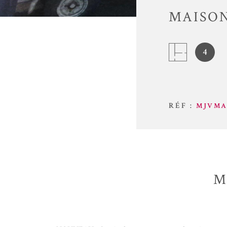
MAISON
4
RÉF :
MJVMA
M