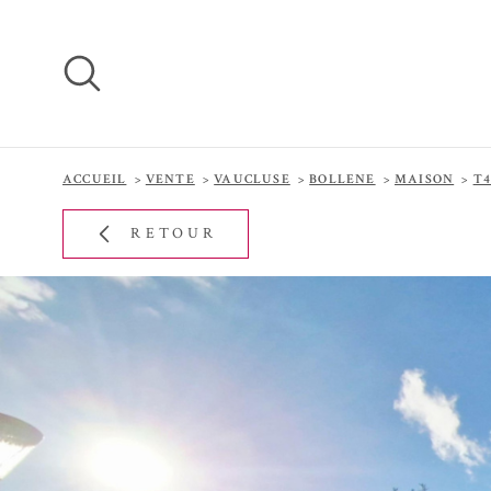
Aller
Aller
Aller
Aller
à
à
au
au
:
la
menu
contenu
recherche
principal
ACCUEIL
VENTE
VAUCLUSE
BOLLENE
MAISON
T4
RETOUR