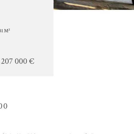
31 M²
207 000 €
00