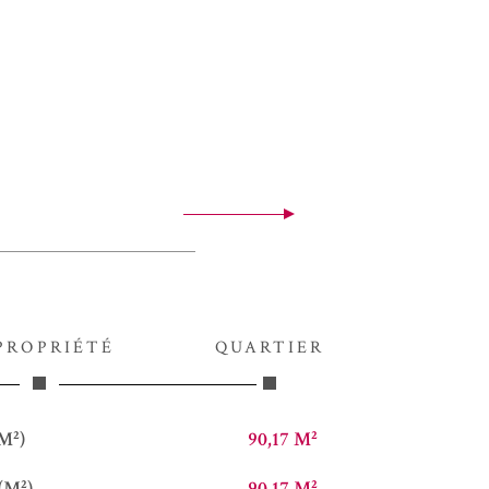
PROPRIÉTÉ
QUARTIER
M²)
90,17 M²
(M²)
90,17 M²