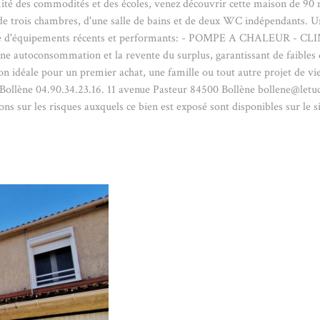
 des commodités et des écoles, venez découvrir cette maison de 90 m² 
de trois chambres, d'une salle de bains et de deux WC indépendants. Un
néficie d'équipements récents et performants: - POMPE A CHALEUR 
onsommation et la revente du surplus, garantissant de faibles dé
 idéale pour un premier achat, une famille ou tout autre projet de vie 
llène 04.90.34.23.16. 11 avenue Pasteur 84500 Bollène bollene@let
ns sur les risques auxquels ce bien est exposé sont disponibles sur le s