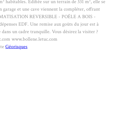
habitables. Edifiée sur un terrain de 331 m², elle se
 garage et une cave viennent la compléter, offrant
- CLIMATISATION REVERSIBLE - POÊLE A BOIS -
penses EDF. Une remise aux goûts du jour est à
dans un cadre tranquille. Vous désirez la visiter ?
uc.com www.bollene.letuc.com
ite
Géorisques