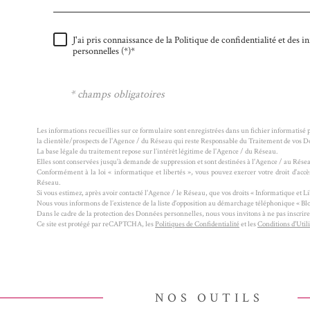
J'ai pris connaissance de la Politique de confidentialité et des
personnelles (*)*
* champs obligatoires
Les informations recueillies sur ce formulaire sont enregistrées dans un fichier informatisé
la clientèle/prospects de l'Agence / du Réseau qui reste Responsable du Traitement de vos 
La base légale du traitement repose sur l’intérêt légitime de l'Agence / du Réseau.
Elles sont conservées jusqu'à demande de suppression et sont destinées à l'Agence / au Rése
Conformément à la loi « informatique et libertés », vous pouvez exercer votre droit d'accès
Réseau.
Si vous estimez, après avoir contacté l'Agence / le Réseau, que vos droits « Informatique et L
Nous vous informons de l’existence de la liste d'opposition au démarchage téléphonique « Bloct
Dans le cadre de la protection des Données personnelles, nous vous invitons à ne pas inscrir
Ce site est protégé par reCAPTCHA, les
Politiques de Confidentialité
et les
Conditions d'Util
NOS OUTILS