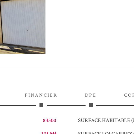
FINANCIER
DPE
CO
84500
SURFACE HABITABLE (
331 M²
SURFACE LOI CARREZ 