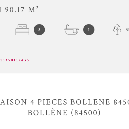
 90.17 M²
3
1
3
13350112435
AISON 4 PIECES BOLLENE 845
BOLLÈNE (84500)