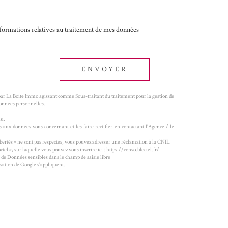
 informations relatives au traitement de mes données
ENVOYER
 par La Boite Immo agissant comme Sous-traitant du traitement pour la gestion de
Données personnelles.
au.
 aux données vous concernant et les faire rectifier en contactant l'Agence / le
ibertés » ne sont pas respectés, vous pouvez adresser une réclamation à la CNIL.
el », sur laquelle vous pouvez vous inscrire ici : https://conso.bloctel.fr/
e de Données sensibles dans le champ de saisie libre
isation
de Google s'appliquent.