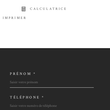
CALCULATRICE
IMPRIMER
PRÉNOM *
OORDONNEES
TÉLÉPHONE *