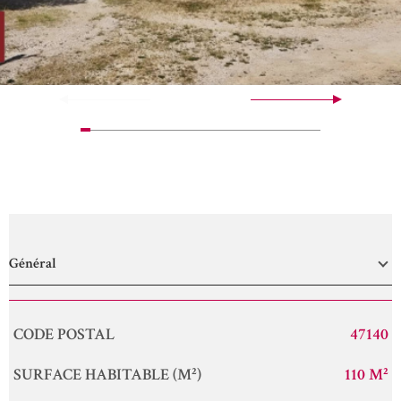
Général
Caractérisque
Valeurs
CODE POSTAL
47140
SURFACE HABITABLE (M²)
110 M²