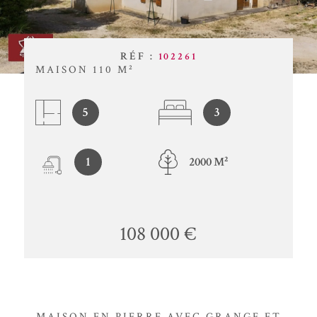
BUDGET
ACTUALITÉ
Surface
BLOG
SURFACE
RÉF :
102261
MAISON 110 M²
Pièces
PIÈCES
5
3
RÉFÉRENCE
1
2000 M²
CRITÈRES SUPPLÉMENTAIRES
Piscine
Parking
Terrasse
108 000 €
RECHERCHER
MAISON EN PIERRE AVEC GRANGE ET