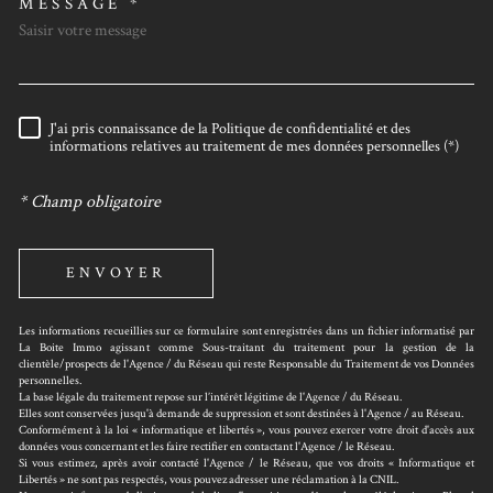
MESSAGE *
J'ai pris connaissance de la Politique de confidentialité et des
RÈGLEMENTATION
informations relatives au traitement de mes données personnelles (*)
* Champ obligatoire
ENVOYER
Les informations recueillies sur ce formulaire sont enregistrées dans un fichier informatisé par
La Boite Immo agissant comme Sous-traitant du traitement pour la gestion de la
clientèle/prospects de l'Agence / du Réseau qui reste Responsable du Traitement de vos Données
personnelles.
La base légale du traitement repose sur l’intérêt légitime de l'Agence / du Réseau.
Elles sont conservées jusqu'à demande de suppression et sont destinées à l'Agence / au Réseau.
Conformément à la loi « informatique et libertés », vous pouvez exercer votre droit d'accès aux
données vous concernant et les faire rectifier en contactant l'Agence / le Réseau.
Si vous estimez, après avoir contacté l'Agence / le Réseau, que vos droits « Informatique et
Libertés » ne sont pas respectés, vous pouvez adresser une réclamation à la CNIL.