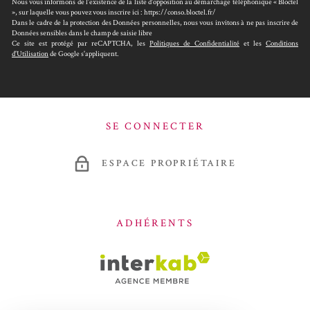
Nous vous informons de l’existence de la liste d'opposition au démarchage téléphonique « Bloctel
», sur laquelle vous pouvez vous inscrire ici : https://conso.bloctel.fr/
Dans le cadre de la protection des Données personnelles, nous vous invitons à ne pas inscrire de
Données sensibles dans le champ de saisie libre
Ce site est protégé par reCAPTCHA, les
Politiques de Confidentialité
et les
Conditions
d'Utilisation
de Google s'appliquent.
SE CONNECTER
ESPACE PROPRIÉTAIRE
ADHÉRENTS