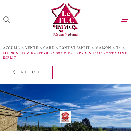
Aller
Aller
Aller
Aller
à
à
au
au
:
la
menu
contenu
VOTRE
recherche
principal
RECHERCHE
ACCUEIL
ACCUEIL
VENTE
GARD
PONT ST ESPRIT
MAISON
T6
TYPE
ACHETER
MAISON 149 M HABITABLES 382 M DE TERRAIN 30130 PONT SAINT
D'OFFRE
VENTE
ESPRIT
LOUER
TYPE
RETOUR
DE
TYPE DE BIEN
BIEN
ESTIMATIO
PAYS
QUI SOMME
PAYS
NOUS RECR
VILLE
ACHETER A
L'INTERNA
Budget