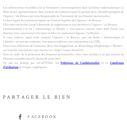
Les informations recueillies sur ce formulaire sont enregistrées dans un fichier informatisé par La
Boite Immo agissant comme Sous-traitant du traitement pour la gestion de la clientèle/prospects de
l'Agence / du Réseau qui reste Responsable du Traitement de vos Données personnelles.
La base légale du traitement repose sur l’intérêt légitime de l'Agence / du Réseau.
Elles sont conservées jusqu'à demande de suppression et sont destinées à l'Agence / au Réseau.
Conformément à la loi « informatique et libertés », vous pouvez exercer votre droit d'accès aux
données vous concernant et les faire rectifier en contactant l'Agence / le Réseau.
Si vous estimez, après avoir contacté l'Agence / le Réseau, que vos droits « Informatique et
Libertés » ne sont pas respectés, vous pouvez adresser une réclamation à la CNIL.
Nous vous informons de l’existence de la liste d'opposition au démarchage téléphonique « Bloctel »,
sur laquelle vous pouvez vous inscrire ici : https://conso.bloctel.fr/
Dans le cadre de la protection des Données personnelles, nous vous invitons à ne pas inscrire de
Données sensibles dans le champ de saisie libre
Ce site est protégé par reCAPTCHA, les
Politiques de Confidentialité
et es
Conditions
d'utilisation
de Google s'appliquent.
PARTAGER LE BIEN
FACEBOOK