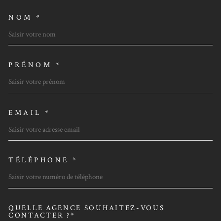
NOM *
TRAD_MELTEM_VOSCOORDO
PRÉNOM *
EMAIL *
TÉLÉPHONE *
QUELLE AGENCE SOUHAITEZ-VOUS
TRAD_MELTEM_VOREDEMAN
CONTACTER ?*