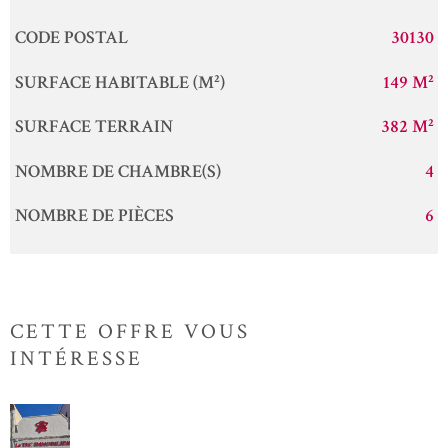
Caractérisque
Valeurs
CODE POSTAL
30130
SURFACE HABITABLE (M²)
149 M²
SURFACE TERRAIN
382 M²
NOMBRE DE CHAMBRE(S)
4
NOMBRE DE PIÈCES
6
CETTE OFFRE
VOUS
INTÉRESSE