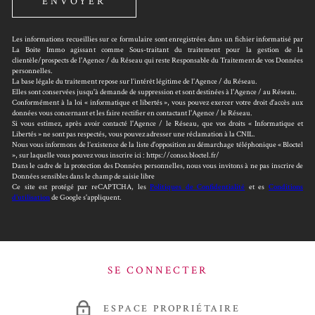
ENVOYER
Les informations recueillies sur ce formulaire sont enregistrées dans un fichier informatisé par
La Boite Immo agissant comme Sous-traitant du traitement pour la gestion de la
clientèle/prospects de l'Agence / du Réseau qui reste Responsable du Traitement de vos Données
personnelles.
La base légale du traitement repose sur l’intérêt légitime de l'Agence / du Réseau.
Elles sont conservées jusqu'à demande de suppression et sont destinées à l'Agence / au Réseau.
Conformément à la loi « informatique et libertés », vous pouvez exercer votre droit d'accès aux
données vous concernant et les faire rectifier en contactant l'Agence / le Réseau.
Si vous estimez, après avoir contacté l'Agence / le Réseau, que vos droits « Informatique et
Libertés » ne sont pas respectés, vous pouvez adresser une réclamation à la CNIL.
Nous vous informons de l’existence de la liste d'opposition au démarchage téléphonique « Bloctel
», sur laquelle vous pouvez vous inscrire ici : https://conso.bloctel.fr/
Dans le cadre de la protection des Données personnelles, nous vous invitons à ne pas inscrire de
Données sensibles dans le champ de saisie libre
Ce site est protégé par reCAPTCHA, les
Politiques de Confidentialité
et es
Conditions
d'utilisation
de Google s'appliquent.
SE CONNECTER
ESPACE PROPRIÉTAIRE