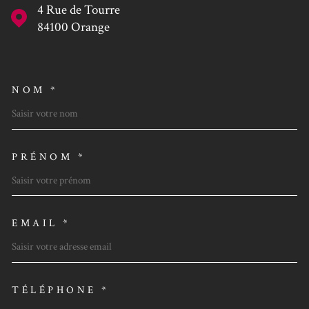
4 Rue de Tourre
84100
Orange
NOM *
TRAD_MELTEM_VOSCOORDO
PRÉNOM *
EMAIL *
TÉLÉPHONE *