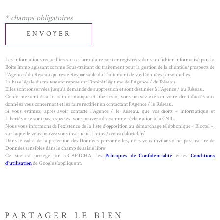
* champs obligatoires
ENVOYER
Les informations recueillies sur ce formulaire sont enregistrées dans un fichier informatisé par La
Boite Immo agissant comme Sous-traitant du traitement pour la gestion de la clientèle/prospects de
l'Agence / du Réseau qui reste Responsable du Traitement de vos Données personnelles.
La base légale du traitement repose sur l’intérêt légitime de l'Agence / du Réseau.
Elles sont conservées jusqu'à demande de suppression et sont destinées à l'Agence / au Réseau.
Conformément à la loi « informatique et libertés », vous pouvez exercer votre droit d'accès aux
données vous concernant et les faire rectifier en contactant l'Agence / le Réseau.
Si vous estimez, après avoir contacté l'Agence / le Réseau, que vos droits « Informatique et
Libertés » ne sont pas respectés, vous pouvez adresser une réclamation à la CNIL.
Nous vous informons de l’existence de la liste d'opposition au démarchage téléphonique « Bloctel »,
sur laquelle vous pouvez vous inscrire ici : https://conso.bloctel.fr/
Dans le cadre de la protection des Données personnelles, nous vous invitons à ne pas inscrire de
Données sensibles dans le champ de saisie libre
Ce site est protégé par reCAPTCHA, les
Politiques de Confidentialité
et es
Conditions
d'utilisation
de Google s'appliquent.
PARTAGER LE BIEN