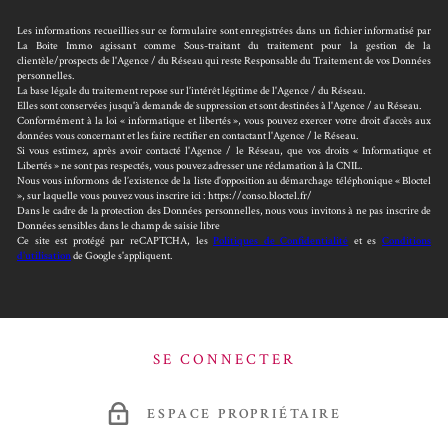
Les informations recueillies sur ce formulaire sont enregistrées dans un fichier informatisé par
La Boite Immo agissant comme Sous-traitant du traitement pour la gestion de la
clientèle/prospects de l'Agence / du Réseau qui reste Responsable du Traitement de vos Données
personnelles.
La base légale du traitement repose sur l’intérêt légitime de l'Agence / du Réseau.
Elles sont conservées jusqu'à demande de suppression et sont destinées à l'Agence / au Réseau.
Conformément à la loi « informatique et libertés », vous pouvez exercer votre droit d'accès aux
données vous concernant et les faire rectifier en contactant l'Agence / le Réseau.
Si vous estimez, après avoir contacté l'Agence / le Réseau, que vos droits « Informatique et
Libertés » ne sont pas respectés, vous pouvez adresser une réclamation à la CNIL.
Nous vous informons de l’existence de la liste d'opposition au démarchage téléphonique « Bloctel
», sur laquelle vous pouvez vous inscrire ici : https://conso.bloctel.fr/
Dans le cadre de la protection des Données personnelles, nous vous invitons à ne pas inscrire de
Données sensibles dans le champ de saisie libre
Ce site est protégé par reCAPTCHA, les
Politiques de Confidentialité
et es
Conditions
d'utilisation
de Google s'appliquent.
SE CONNECTER
ESPACE PROPRIÉTAIRE