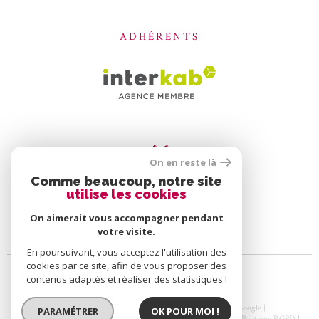
ADHÉRENTS
On en reste là
Comme beaucoup, notre site
utilise les cookies
On aimerait vous accompagner pendant
votre visite.
En poursuivant, vous acceptez l'utilisation des
cookies par ce site, afin de vous proposer des
contenus adaptés et réaliser des statistiques !
© 2026 | Tous droits réservés | Traduction powered by Google |
PARAMÉTRER
OK POUR MOI !
Nos Honoraires
Plan Du Site
Mentions Légales
Nos Liens
Politique RGPD