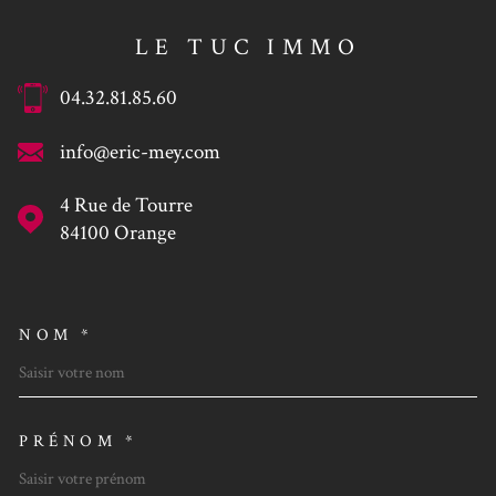
LE TUC IMMO
04.32.81.85.60
info@eric-mey.com
4 Rue de Tourre
84100
Orange
NOM *
TRAD_MELTEM_VOSCOORDO
PRÉNOM *