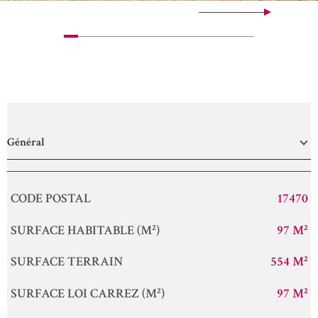
Général
Caractérisque
Valeurs
CODE POSTAL
17470
SURFACE HABITABLE (M²)
97 M²
SURFACE TERRAIN
554 M²
SURFACE LOI CARREZ (M²)
97 M²