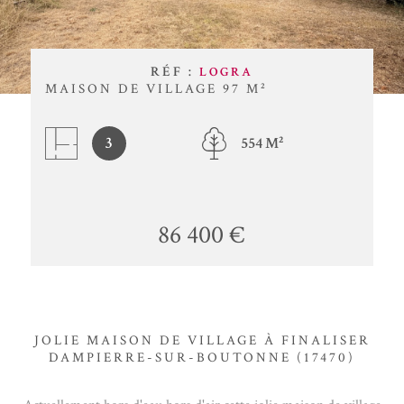
BUDGET
ACTUALITÉ
Surface
BLOG
SURFACE
RÉF :
LOGRA
MAISON DE VILLAGE 97 M²
Pièces
PIÈCES
3
554 M²
RÉFÉRENCE
CRITÈRES SUPPLÉMENTAIRES
86 400 €
Piscine
Parking
Terrasse
RECHERCHER
JOLIE MAISON DE VILLAGE À FINALISER
DAMPIERRE-SUR-BOUTONNE (17470)