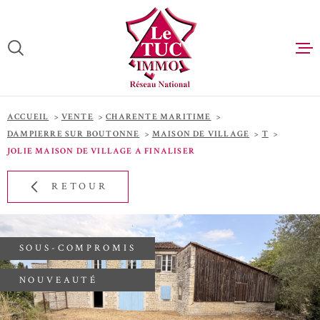
Aller
Aller
Aller
Aller
à
à
au
au
:
la
menu
contenu
VOTRE
recherche
principal
RECHERCHE
ACCUEIL
ACCUEIL
VENTE
CHARENTE MARITIME
TYPE
ACHETER
D'OFFRE
DAMPIERRE SUR BOUTONNE
MAISON DE VILLAGE
T
VENTE
JOLIE MAISON DE VILLAGE A FINALISER
LOUER
TYPE
DE
RETOUR
TYPE DE BIEN
BIEN
ESTIMATIO
PAYS
QUI SOMME
PAYS
SOUS-COMPROMIS
NOUS RECR
VILLE
NOUVEAUTÉ
ACHETER A
L'INTERNA
Budget