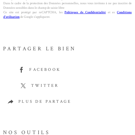
Dans le cadre de la protection des Données personnelles, nous vous invitons à ne pas inscrire de
Données sensibles dans le champ de saisie libre
Ce site est protégé par reCAPTCHA, les
Politiques de Confidentialité
et es
Conditions
d'utilisation
de Google s'appliquent.
PARTAGER LE BIEN
FACEBOOK
TWITTER
PLUS DE PARTAGE
NOS OUTILS