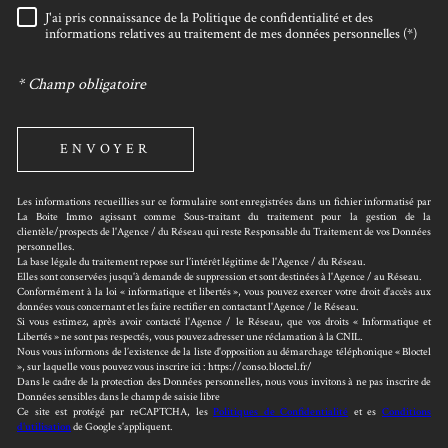
J'ai pris connaissance de la Politique de confidentialité et des
RÈGLEMENTATION
informations relatives au traitement de mes données personnelles (*)
* Champ obligatoire
ENVOYER
Les informations recueillies sur ce formulaire sont enregistrées dans un fichier informatisé par
La Boite Immo agissant comme Sous-traitant du traitement pour la gestion de la
clientèle/prospects de l'Agence / du Réseau qui reste Responsable du Traitement de vos Données
personnelles.
La base légale du traitement repose sur l’intérêt légitime de l'Agence / du Réseau.
Elles sont conservées jusqu'à demande de suppression et sont destinées à l'Agence / au Réseau.
Conformément à la loi « informatique et libertés », vous pouvez exercer votre droit d'accès aux
données vous concernant et les faire rectifier en contactant l'Agence / le Réseau.
Si vous estimez, après avoir contacté l'Agence / le Réseau, que vos droits « Informatique et
Libertés » ne sont pas respectés, vous pouvez adresser une réclamation à la CNIL.
Nous vous informons de l’existence de la liste d'opposition au démarchage téléphonique « Bloctel
», sur laquelle vous pouvez vous inscrire ici : https://conso.bloctel.fr/
Dans le cadre de la protection des Données personnelles, nous vous invitons à ne pas inscrire de
Données sensibles dans le champ de saisie libre
Ce site est protégé par reCAPTCHA, les
Politiques de Confidentialité
et es
Conditions
d'utilisation
de Google s'appliquent.