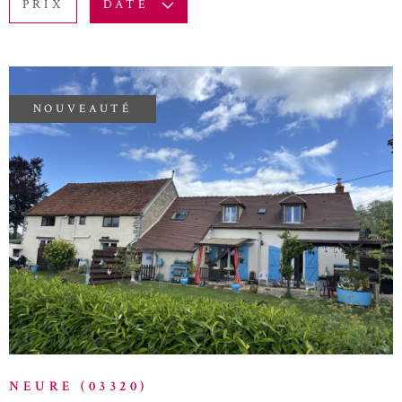
PRIX
DATE
BUDGET
ACTUALITÉ
Surface
BLOG
SURFACE
Pièces
NOUVEAUTÉ
PIÈCES
RÉFÉRENCE
VOIR LE BIEN
CRITÈRES SUPPLÉMENTAIRES
Piscine
Parking
Terrasse
RECHERCHER
NEURE (03320)