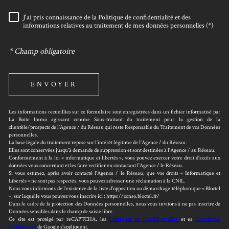
J'ai pris connaissance de la Politique de confidentialité et des
RÈGLEMENTATION
informations relatives au traitement de mes données personnelles (*)
* Champ obligatoire
ENVOYER
Les informations recueillies sur ce formulaire sont enregistrées dans un fichier informatisé par
La Boite Immo agissant comme Sous-traitant du traitement pour la gestion de la
clientèle/prospects de l'Agence / du Réseau qui reste Responsable du Traitement de vos Données
personnelles.
La base légale du traitement repose sur l’intérêt légitime de l'Agence / du Réseau.
Elles sont conservées jusqu'à demande de suppression et sont destinées à l'Agence / au Réseau.
Conformément à la loi « informatique et libertés », vous pouvez exercer votre droit d'accès aux
données vous concernant et les faire rectifier en contactant l'Agence / le Réseau.
Si vous estimez, après avoir contacté l'Agence / le Réseau, que vos droits « Informatique et
Libertés » ne sont pas respectés, vous pouvez adresser une réclamation à la CNIL.
Nous vous informons de l’existence de la liste d'opposition au démarchage téléphonique « Bloctel
», sur laquelle vous pouvez vous inscrire ici : https://conso.bloctel.fr/
Dans le cadre de la protection des Données personnelles, nous vous invitons à ne pas inscrire de
Données sensibles dans le champ de saisie libre
Ce site est protégé par reCAPTCHA, les
Politiques de Confidentialité
et es
Conditions
d'utilisation
de Google s'appliquent.