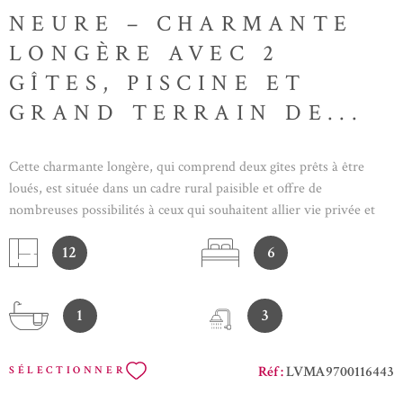
NEURE – CHARMANTE
LONGÈRE AVEC 2
GÎTES, PISCINE ET
GRAND TERRAIN DE...
Cette charmante longère, qui comprend deux gîtes prêts à être
loués, est située dans un cadre rural paisible et offre de
nombreuses possibilités à ceux qui souhaitent allier vie privée et
activité de location. Vous entrez dans la pièce à vivre, qui
12
6
comprend une cuisine ouverte équipée d'un four électrique, de
plaques de cuisson à gaz et d'un branchement pour un lave-
vaisselle. Le coin repas dispose de portes-fenêtres donnant sur une
1
3
terrasse couverte à l'arrière de la maison. De là, l'espace se
prolonge vers le coin salon, doté d'un poêle à bois et d'une
climatisation avec fonction chauffage. De là aussi, des portes-
Réf :
LVMA9700116443
SÉLECTIONNER
fenêtres donnent accès au jardin arrière. À gauche de la cuisine se