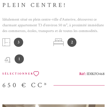
PLEIN CENTRE!
Idéalement situé en plein centre-ville d'Auterive, découvrez ce
charmant appartement T3 d'environ 50 m², à proximité immédiate
des commerces, écoles, transports et de toutes les commodités.
L'appartement se compose d'une pièce de vie lumineuse avec
3
2
cuisine, de deux chambres, d'une salle d'eau ainsi que de WC.
Fonctionnel et agréable à vivre, ce logement est idéal pour un
couple, une petite famille ou des colocataires recherchant un cadre
1
de vie pratique en centre-ville. DISPONIBLE AU 1ER
SEPTEMBRE L' Agence IDIMMO, l'Agence qu'il vous faut! Votre
agence immobilière se spécialise dans le droit immobilier. Vous
Réf :
IDIKFO468
SÉLECTIONNER
souhaitez rédiger un compromis de vente pour votre bien
immobilier ou votre commerce, vous avez une question en droit de
650 €
CC*
la construction ? Droit de la copropriété ? Droit des baux ?
Immobilier d’Entreprise ? Baux commerciaux ? Assistance
réception VEFA ? Création d’une société ? Titulaire d’une licence
en droit immobilier, nous devenons votre conseil dans le domaine,