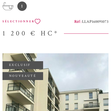
et gaz chauffage inclus
1
Réf :
LLAP160091073
SÉLECTIONNER
1 200 €
HC*
EXCLUSIF
NOUVEAUTÉ