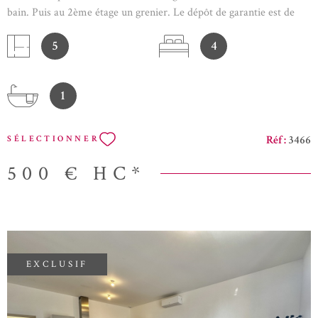
bain. Puis au 2ème étage un grenier. Le dépôt de garantie est de
600 €. Les frais d'agence sont de 475.20€ . Visuels de projection
5
4
d'un salon d'esthétique générés par l'IA.
1
Réf :
3466
SÉLECTIONNER
500 €
HC*
EXCLUSIF