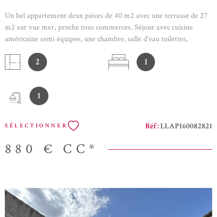
Un bel appartement deux pièces de 40 m2 avec une terrasse de 27
m2 sur vue mer, proche tous commerces. Séjour avec cuisine
américaine semi équipee, une chambre, salle d'eau toilettes,
terrasse de 27 m2 avec vue mer. Parking privatif. Proche
2
1
commerces et bus, belle vue panoramique ensoleillé.
CONDITIONS D'ENTREE 3 FOIS LE MONTANT DU LOYER EN
REVENU ASSURANCE GLI
1
Réf :
LLAP160082821
SÉLECTIONNER
880 €
CC*