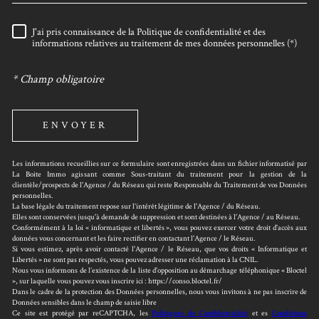
J'ai pris connaissance de la Politique de confidentialité et des
RÈGLEMENTATION
informations relatives au traitement de mes données personnelles (*)
* Champ obligatoire
ENVOYER
Les informations recueillies sur ce formulaire sont enregistrées dans un fichier informatisé par
La Boite Immo agissant comme Sous-traitant du traitement pour la gestion de la
clientèle/prospects de l'Agence / du Réseau qui reste Responsable du Traitement de vos Données
personnelles.
La base légale du traitement repose sur l’intérêt légitime de l'Agence / du Réseau.
Elles sont conservées jusqu'à demande de suppression et sont destinées à l'Agence / au Réseau.
Conformément à la loi « informatique et libertés », vous pouvez exercer votre droit d'accès aux
données vous concernant et les faire rectifier en contactant l'Agence / le Réseau.
Si vous estimez, après avoir contacté l'Agence / le Réseau, que vos droits « Informatique et
Libertés » ne sont pas respectés, vous pouvez adresser une réclamation à la CNIL.
Nous vous informons de l’existence de la liste d'opposition au démarchage téléphonique « Bloctel
», sur laquelle vous pouvez vous inscrire ici : https://conso.bloctel.fr/
Dans le cadre de la protection des Données personnelles, nous vous invitons à ne pas inscrire de
Données sensibles dans le champ de saisie libre
Ce site est protégé par reCAPTCHA, les
Politiques de Confidentialité
et es
Conditions