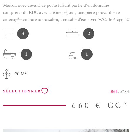
Maison avec devant de porte faisant partie d'un domaine
comprenant : RDC avec cuisine, séjour, une pièce pouvant être
amenagée en bureau ou salon, une salle d'eau avec WC. 1e étage : 2
chambres, 1 bureau et une salle de bain. Une remise extérieure.
3
2
N'hésitez pas à nous demander le lien de la visite virtuelle ou
cliquer sur le lien suivant : https://youtu.be/JU-jLtlIxdM
1
1
20 M²
Réf :
3784
SÉLECTIONNER
660 €
CC*