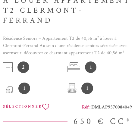
A LOUER APPARTEMENT
T2 CLERMONT-
FERRAND
Résidence Seniors – Appartement T2 de 40,56 m² à louer à
Clermont-Ferrand Au sein d'une résidence seniors sécurisée avec
ascenseur, découvrez ce charmant appartement T2 de 40,56 m² ,
situé au 6? étage . Il se compose de : - Une cuisine équipée, - Un
2
1
séjour lumineux et convivial, - Une chambre confortable, - Une
salle d'eau avec WC. Vous apprécierez également son La résidence
dispose d'un pool house proposant des activités et des moments de
1
1
convivialité. Informations financières Loyer charges comprises :
650 € / mois (Eau, taxe des ordures ménagères , l'électricité et
l'entretien des communs) Dépôt de garantie : 550 € Honoraires
Réf :
DMLAP9570084049
SÉLECTIONNER
d'agence : 450 € Chauffage individuel électrique Classe énergétique
: E Consommation énergétique : 360 kWh/m²/an Emission de gaz
650 €
CC*
à effet de serre : 12 CO2/m²/an N’hésitez pas à nous contacter pour
plus d'informations ou pour organiser une visite au 04.73.67.03.92