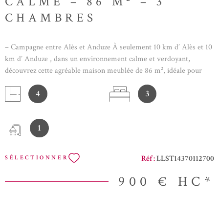
CALME – 86 M² – 3
CHAMBRES
– Campagne entre Alès et Anduze À seulement 10 km d’ Alès et 10
km d’ Anduze , dans un environnement calme et verdoyant,
découvrez cette agréable maison meublée de 86 m², idéale pour
une vie paisible à la campagne. La maison se compose d’un bel
4
3
espace de vie lumineux avec salon confortable et cuisine ouverte
aménagée et équipée, offrant un cadre convivial et fonctionnel.
Côté nuit, vous disposerez de 3 chambres , parfaites pour une
1
famille ou pour accueillir. À l’extérieur, vous profiterez d’un terrain
agréable ainsi que d’une terrasse couverte , idéale pour vos repas et
moments de détente en toute saison. Côté équipements, le bien
Réf :
LLST14370112700
SÉLECTIONNER
bénéficie de solutions économiques et écologiques : chauffe-eau
thermodynamique et solaire chauffage par pompe à chaleur double
900 €
HC*
vitrage Les atouts : ? Maison louée meublée (prête à vivre) ? 3
chambres ? Environnement très calme ? Terrasse couverte ?
Proximité d’Alès et Anduze ? Bon confort énergétique Cette