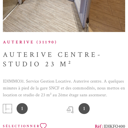
AUTERIVE (31190)
AUTERIVE CENTRE-
STUDIO 23 M²
IDIMMO31. Service Gestion Locative. Auterive centre. A quelques
minutes à pied de la gare SNCF et des commodités, nous mettos en
location ce studio de 23 m² au 2ème étage sans ascenseur.
Kitchenette et salle d'eau avec une grande pièce de vie. A VOIR
1
1
RAPIDEMENT!
Réf :
IDIKFO400
SÉLECTIONNER