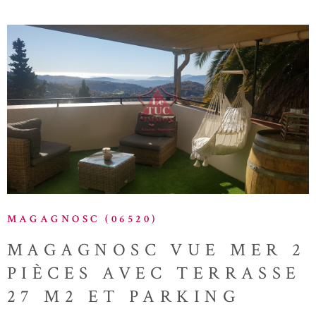
Agence le TUC Immobilier 13 avenue Baraduc 63140 Châtel-Guyon
- Siret 53470177600047 - RCS du Puy de Dôme - CPAI
630420160000006863 CCI du Puy de Dôme
VOIR LE BIEN
MAGAGNOSC (06520)
MAGAGNOSC VUE MER 2
PIÈCES AVEC TERRASSE
27 M2 ET PARKING