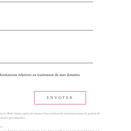
 informations relatives au traitement de mes données
ENVOYER
 par La Boite Immo agissant comme Sous-traitant du traitement pour la gestion de
Données personnelles.
au.
 aux données vous concernant et les faire rectifier en contactant l'Agence / le