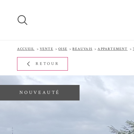
Aller
Aller
Aller
Aller
à
à
au
au
:
la
menu
contenu
recherche
principal
ACCUEIL
VENTE
OISE
BEAUVAIS
APPARTEMENT
RETOUR
NOUVEAUTÉ