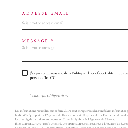
ADRESSE EMAIL
MESSAGE *
J'ai pris connaissance de la Politique de confidentialité et des
personnelles (*)*
* champs obligatoires
Les informations recueillies sur ce formulaire sont enregistrées dans un fichier informatisé
la clientèle/prospects de l'Agence / du Réseau qui reste Responsable du Traitement de vos 
La base légale du traitement repose sur l’intérêt légitime de l'Agence / du Réseau.
Elles sont conservées jusqu'à demande de suppression et sont destinées à l'Agence / au Rése
Conformément à la loi « informatique et libertés », vous pouvez exercer votre droit d'accès