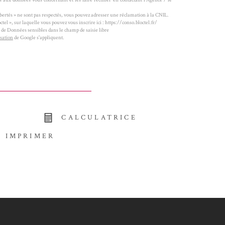
ibertés » ne sont pas respectés, vous pouvez adresser une réclamation à la CNIL.
el », sur laquelle vous pouvez vous inscrire ici : https://conso.bloctel.fr/
e de Données sensibles dans le champ de saisie libre
isation
de Google s'appliquent.
CALCULATRICE
IMPRIMER