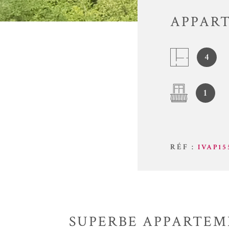
APPART
4
1
RÉF :
IVAP15
SUPERBE APPARTEME