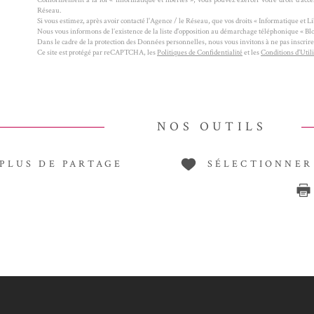
Réseau.
Si vous estimez, après avoir contacté l'Agence / le Réseau, que vos droits « Informatique et L
Nous vous informons de l’existence de la liste d'opposition au démarchage téléphonique « Bloct
Dans le cadre de la protection des Données personnelles, nous vous invitons à ne pas inscrir
Ce site est protégé par reCAPTCHA, les
Politiques de Confidentialité
et les
Conditions d'Util
NOS OUTILS
PLUS DE PARTAGE
SÉLECTIONNER