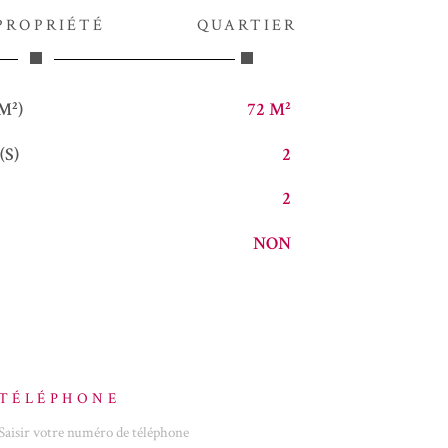
PROPRIÉTÉ
QUARTIER
M²)
72 M²
S)
2
2
NON
TÉLÉPHONE