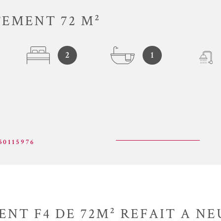
EMENT 72 M²
2
1
50115976
NT F4 DE 72M² REFAIT A N