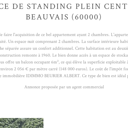
CE DE STANDING PLEIN CENT
BEAUVAIS (60000)
de faire l'acquisition de ce bel appartement ayant 2 chambres. L'appar
inuité. Un espace nuit comprenant 2 chambres. La surface intérieure hab
che séparée assure un confort additionnel. Cette habitation est au deu
construction remonte à 1960. Le bien donne accès à un espace de stocka
vous offre un balcon occupant 6m², ce qui élève la superficie exploitable
n 2 056 € par mètre carré (148 000 euros). Le coût de l'impôt foncie
nce immobilière IDIMMO BEURIER ALBERT. Ce type de bien est idéal p
Annonce proposée par un agent commercial