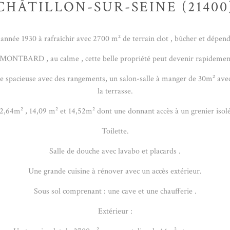
CHÂTILLON-SUR-SEINE (21400
 , année 1930 à rafraîchir avec 2700 m² de terrain clot , bûcher et dé
NTBARD , au calme , cette belle propriété peut devenir rapidement 
 spacieuse avec des rangements, un salon-salle à manger de 30m² avec
la terrasse.
12,64m² , 14,09 m² et 14,52m² dont une donnant accès à un grenier iso
Toilette.
Salle de douche avec lavabo et placards .
Une grande cuisine à rénover avec un accès extérieur.
Sous sol comprenant : une cave et une chaufferie .
Extérieur :