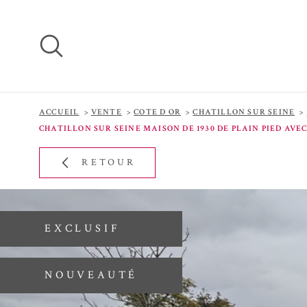
Aller
Aller
Aller
Aller
à
à
au
au
:
la
menu
contenu
recherche
principal
ACCUEIL
VENTE
COTE D OR
CHATILLON SUR SEINE
CHATILLON SUR SEINE MAISON DE 1930 DE PLAIN PIED AV
RETOUR
EXCLUSIF
NOUVEAUTÉ