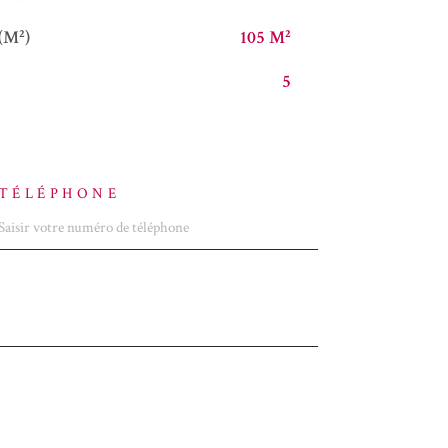
(M²)
105 M²
5
TÉLÉPHONE