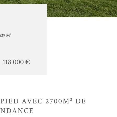
629 M²
118 000 €
 PIED AVEC 2700M² DE
PENDANCE