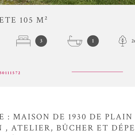
ETE 105 M²
3
1
2
30111572
 : MAISON DE 1930 DE PLAIN
 , ATELIER, BÛCHER ET DÉ