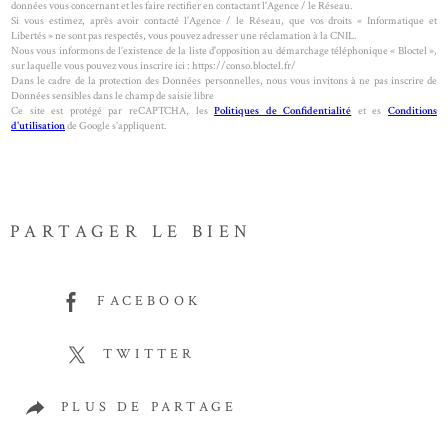
données vous concernant et les faire rectifier en contactant l'Agence / le Réseau.
Si vous estimez, après avoir contacté l'Agence / le Réseau, que vos droits « Informatique et
Libertés » ne sont pas respectés, vous pouvez adresser une réclamation à la CNIL.
Nous vous informons de l’existence de la liste d'opposition au démarchage téléphonique « Bloctel »,
sur laquelle vous pouvez vous inscrire ici : https://conso.bloctel.fr/
Dans le cadre de la protection des Données personnelles, nous vous invitons à ne pas inscrire de
Données sensibles dans le champ de saisie libre
Ce site est protégé par reCAPTCHA, les
Politiques de Confidentialité
et es
Conditions
d'utilisation
de Google s'appliquent.
PARTAGER LE BIEN
FACEBOOK
TWITTER
PLUS DE PARTAGE