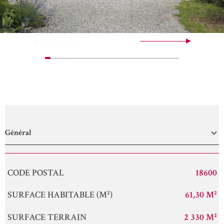
Général
Caractérisque
Valeurs
CODE POSTAL
18600
SURFACE HABITABLE (M²)
61,30 M²
SURFACE TERRAIN
2 330 M²