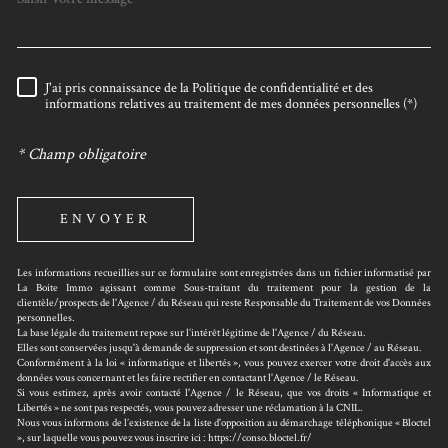
J'ai pris connaissance de la Politique de confidentialité et des
RÈGLEMENTATION
informations relatives au traitement de mes données personnelles (*)
* Champ obligatoire
ENVOYER
Les informations recueillies sur ce formulaire sont enregistrées dans un fichier informatisé par
La Boite Immo agissant comme Sous-traitant du traitement pour la gestion de la
clientèle/prospects de l'Agence / du Réseau qui reste Responsable du Traitement de vos Données
personnelles.
La base légale du traitement repose sur l’intérêt légitime de l'Agence / du Réseau.
Elles sont conservées jusqu'à demande de suppression et sont destinées à l'Agence / au Réseau.
Conformément à la loi « informatique et libertés », vous pouvez exercer votre droit d'accès aux
données vous concernant et les faire rectifier en contactant l'Agence / le Réseau.
Si vous estimez, après avoir contacté l'Agence / le Réseau, que vos droits « Informatique et
Libertés » ne sont pas respectés, vous pouvez adresser une réclamation à la CNIL.
Nous vous informons de l’existence de la liste d'opposition au démarchage téléphonique « Bloctel
», sur laquelle vous pouvez vous inscrire ici : https://conso.bloctel.fr/