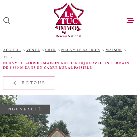
Aller
Aller
Aller
Aller
à
à
au
au
:
la
menu
contenu
VOTRE
recherche
principal
RECHERCHE
ACCUEIL
ACCUEIL
VENTE
CHER
NEUVY LE BARROIS
MAISON
TYPE
ACHETER
D'OFFRE
T3
VENTE
NEUVY LE BARROIS MAISON AUTHENTIQUE AVEC UN TERRAIN
DE 2 330 M DANS UN CADRE RURAL PAISIBLE
LOUER
TYPE
DE
TYPE DE BIEN
BIEN
ESTIMATIO
RETOUR
PAYS
QUI SOMME
PAYS
NOUVEAUTÉ
NOUS RECR
VILLE
ACHETER A
L'INTERNA
Budget