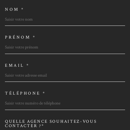
NOM *
TRAD_MELTEM_VOSCOORDO
PRÉNOM *
EMAIL *
TÉLÉPHONE *
QUELLE AGENCE SOUHAITEZ-VOUS
TRAD_MELTEM_VOREDEMAN
CONTACTER ?*