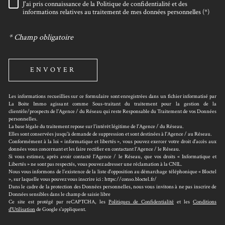
J'ai pris connaissance de la Politique de confidentialité et des
RÈGLEMENTATION
informations relatives au traitement de mes données personnelles (*)
* Champ obligatoire
ENVOYER
Les informations recueillies sur ce formulaire sont enregistrées dans un fichier informatisé par
La Boite Immo agissant comme Sous-traitant du traitement pour la gestion de la
clientèle/prospects de l'Agence / du Réseau qui reste Responsable du Traitement de vos Données
personnelles.
La base légale du traitement repose sur l’intérêt légitime de l'Agence / du Réseau.
Elles sont conservées jusqu'à demande de suppression et sont destinées à l'Agence / au Réseau.
Conformément à la loi « informatique et libertés », vous pouvez exercer votre droit d'accès aux
données vous concernant et les faire rectifier en contactant l'Agence / le Réseau.
Si vous estimez, après avoir contacté l'Agence / le Réseau, que vos droits « Informatique et
Libertés » ne sont pas respectés, vous pouvez adresser une réclamation à la CNIL.
Nous vous informons de l’existence de la liste d'opposition au démarchage téléphonique « Bloctel
», sur laquelle vous pouvez vous inscrire ici : https://conso.bloctel.fr/
Dans le cadre de la protection des Données personnelles, nous vous invitons à ne pas inscrire de
Données sensibles dans le champ de saisie libre
Ce site est protégé par reCAPTCHA, les
Politiques de Confidentialité
et les
Conditions
d'Utilisation
de Google s'appliquent.