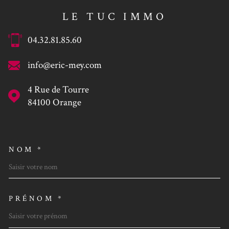
LE TUC IMMO
04.32.81.85.60
info@eric-mey.com
4 Rue de Tourre
84100
Orange
NOM *
TRAD_MELTEM_VOSCOORDO
PRÉNOM *