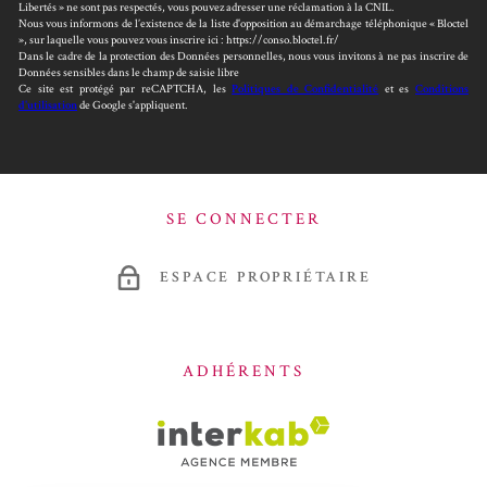
Libertés » ne sont pas respectés, vous pouvez adresser une réclamation à la CNIL.
Nous vous informons de l’existence de la liste d'opposition au démarchage téléphonique « Bloctel
», sur laquelle vous pouvez vous inscrire ici : https://conso.bloctel.fr/
Dans le cadre de la protection des Données personnelles, nous vous invitons à ne pas inscrire de
Données sensibles dans le champ de saisie libre
Ce site est protégé par reCAPTCHA, les
Politiques de Confidentialité
et es
Conditions
d'utilisation
de Google s'appliquent.
SE CONNECTER
ESPACE PROPRIÉTAIRE
ADHÉRENTS