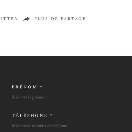
ITTER
PLUS DE PARTAGE
PRÉNOM *
OORDONNEES
TÉLÉPHONE *