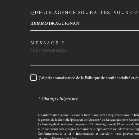
QUELLE AGENCE SOUHAITEZ-VOUS CO
TRAD_MELTEM_VORE
IDIMMO DRAGUIGNAN
MESSAGE *
J'ai pris connaissance de la Politique de confidentialité et
RÈGLEMENTATION
* Champ obligatoire
Les informations recueillies sur ce formulaire sont enregistrées dans un fi
la gestion de la clientèle/prospects de l'Agence / du Réseau qui reste Resp
La base légale du traitement repose sur l’intérêt légitime de l'Agence / du R
Elles sont conservées jusqu'à demande de suppression et sont destinées à l'
Conformément à la loi « informatique et libertés », vous pouvez exerc
contactant l'Agence / le Réseau.