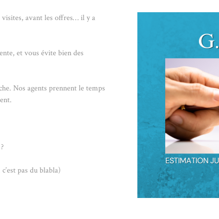
isites, avant les offres… il y a
vente, et vous évite bien des
uche. Nos agents prennent le temps
ent.
 ?
 c’est pas du blabla)