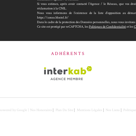
Si vous estimez, après avoir contacté l'Agence / le Réseau, que vos dro
réclamation à la CNIL.
Nous vous informons de l’existence de la liste d'opposition au démar
https://conso.bloctel.fr/
Dans le cadre de la protection des Données personnelles, nous vous invitons 
Ce site est protégé par reCAPTCHA, les
Politiques de Confidentialité
et les
C
ADHÉRENTS
 powered by Google |
Nos Honoraires
Plan Du Site
Mentions Légales
Nos Liens
Politiq