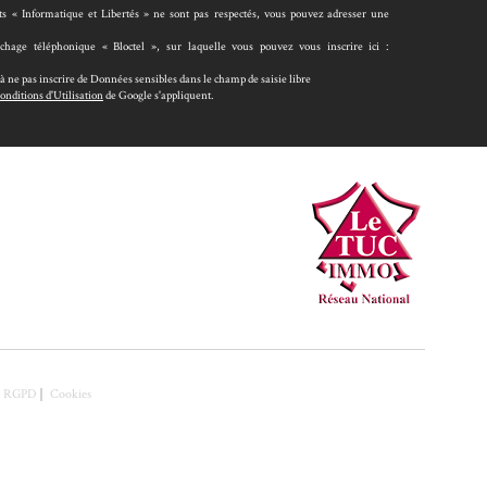
its « Informatique et Libertés » ne sont pas respectés, vous pouvez adresser une
chage téléphonique « Bloctel », sur laquelle vous pouvez vous inscrire ici :
à ne pas inscrire de Données sensibles dans le champ de saisie libre
onditions d'Utilisation
de Google s'appliquent.
ue RGPD
Cookies