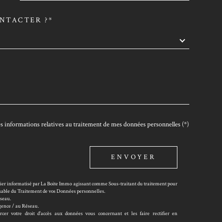
NTACTER ?*
DEMANDE
 des informations relatives au traitement de mes données personnelles (*)
ENVOYER
chier informatisé par La Boite Immo agissant comme Sous-traitant du traitement pour
onsable du Traitement de vos Données personnelles.
éseau.
Agence / au Réseau.
er votre droit d'accès aux données vous concernant et les faire rectifier en